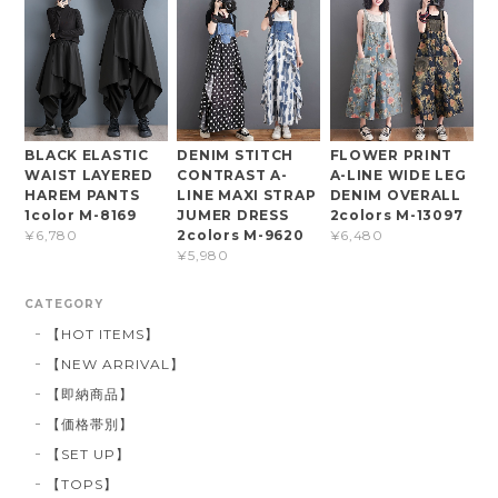
BLACK ELASTIC
DENIM STITCH
FLOWER PRINT
WAIST LAYERED
CONTRAST A-
A-LINE WIDE LEG
HAREM PANTS
LINE MAXI STRAP
DENIM OVERALL
1color M-8169
JUMER DRESS
2colors M-13097
2colors M-9620
¥6,780
¥6,480
¥5,980
CATEGORY
【HOT ITEMS】
【NEW ARRIVAL】
【即納商品】
【価格帯別】
【SET UP】
【TOPS】