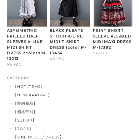
ASYMMETRIC
BLACK PLEATS
PRINT SHORT
FRILLED HALF
STITCH A-LINE
SLEEVE RELAXED
SLEEVES A-LINE
MIDI T-SHIRT
MIDI MAXI DRESS
MIDI SHIRT
DRESS 1color M-
M-17392
DRESS 2colors M-
13454
¥6,280
13213
¥6,980
¥6,980
CATEGORY
【HOT ITEMS】
【NEW ARRIVAL】
【即納商品】
【価格帯別】
【SET UP】
【TOPS】
【ONE PIECE / DRESS】