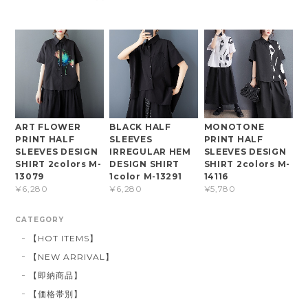
ART FLOWER
BLACK HALF
MONOTONE
PRINT HALF
SLEEVES
PRINT HALF
SLEEVES DESIGN
IRREGULAR HEM
SLEEVES DESIGN
SHIRT 2colors M-
DESIGN SHIRT
SHIRT 2colors M-
13079
1color M-13291
14116
¥6,280
¥6,280
¥5,780
CATEGORY
【HOT ITEMS】
【NEW ARRIVAL】
【即納商品】
【価格帯別】