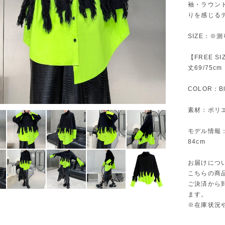
袖・ラウン
りを感じる
SIZE：※
【FREE S
丈69/75cm
COLOR：Bl
素材：ポリエ
モデル情報：身
84cm
お届けにつ
こちらの商
ご決済から
ます。
※在庫状況