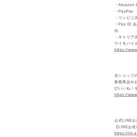
・Amazon 
・PayPay
・コンビニ決
・Pay I
法
・キャリア決
ワイモバイ
https://ww
当ショップ
新着商品や
びいいね！
https://www
公式LINE
【LINEお
https://lin