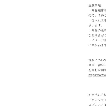
注意事項
・商品在庫
ので、予め
・仕入れ工
ざいます。
・商品の色
なる場合が
・イメージ
出来かねま
送料につい
全国一律58
を含む全国
https://ww
お支払い方
・クレジット
スプレス／ Di