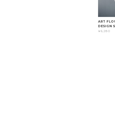
ART FLO
DESIGN S
¥6,280