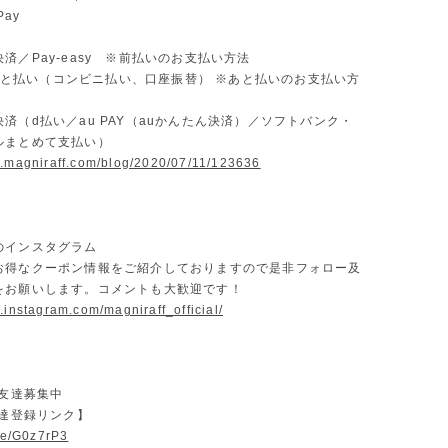
Pay
済／Pay-easy ※前払いのお支払い方法
D あと払い（コンビニ払い、口座振替） ※あと払いのお支払い方
済（d払い／au PAY（auかんたん決済）／ソフトバンク・
ルまとめて支払い）
w.magniraff.com/blog/2020/07/11/123636
のインスタグラム
お得なクーポン情報をご紹介しておりますので是非フォロー及
をお願いします。コメントも大歓迎です！
.instagram.com/magniraff_official/
お友達募集中
友達登録リンク】
.ee/G0z7rP3