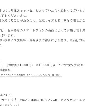
切れにより注文キャンセルとさせていただく恐れもございます
ご了承くださいませ。
場を変えることがあるため、記載サイズと若干異なる場合がご
味は、お手持ちのスマートフォンの画面によって実物と若干異
ございます。
違いやサイズ交換等、お客さまご都合による交換、返品は対応
す。
て
0円（沖縄県は1,500円） ※10,000円以上のご注文で沖縄県
送料無料。
w.magniraff.com/blog/2020/07/07/101900
法について
カード決済（VISA／Mastercard／JCB／アメリカン・エク
ners Club）