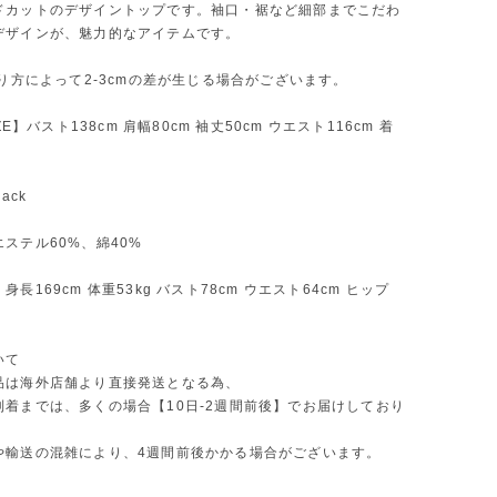
ドカットのデザイントップです。袖口・裾など細部までこだわ
デザインが、魅力的なアイテムです。
測り方によって2-3cmの差が生じる場合がございます。
IZE】バスト138cm 肩幅80cm 袖丈50cm ウエスト116cm 着
ack
ステル60%、綿40%
長169cm 体重53kg バスト78cm ウエスト64cm ヒップ
いて
品は海外店舗より直接発送となる為、
到着までは、多くの場合【10日-2週間前後】でお届けしており
や輸送の混雑により、4週間前後かかる場合がございます。