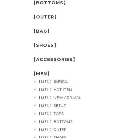
【BOTTOMS】
【OUTER】
【BAG】
【SHOES】
【ACCESSORIES】
【MEN】
【MEN】新着商品
【MEN】HOT ITEM
【MEN】NEW ARRIVAL
【MEN】SETUP
【MEN】TOPS
【MEN】BOTTOMS
【MEN】OUTER
【MEN】SHOES