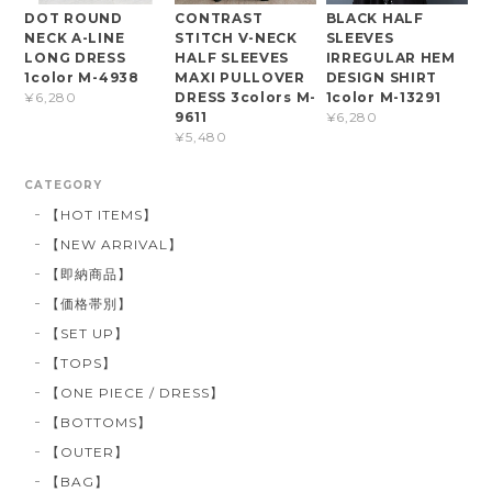
DOT ROUND
CONTRAST
BLACK HALF
NECK A-LINE
STITCH V-NECK
SLEEVES
LONG DRESS
HALF SLEEVES
IRREGULAR HEM
1color M-4938
MAXI PULLOVER
DESIGN SHIRT
DRESS 3colors M-
1color M-13291
¥6,280
9611
¥6,280
¥5,480
CATEGORY
【HOT ITEMS】
【NEW ARRIVAL】
【即納商品】
【価格帯別】
【SET UP】
【TOPS】
【ONE PIECE / DRESS】
【BOTTOMS】
【OUTER】
【BAG】