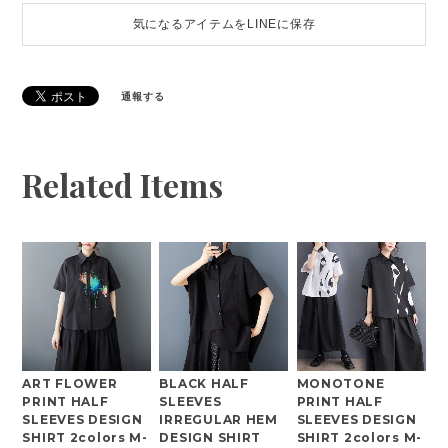
気になるアイテムをLINEに保存
通報する
Related Items
ART FLOWER
BLACK HALF
MONOTONE
PRINT HALF
SLEEVES
PRINT HALF
SLEEVES DESIGN
IRREGULAR HEM
SLEEVES DESIGN
SHIRT 2colors M-
DESIGN SHIRT
SHIRT 2colors M-