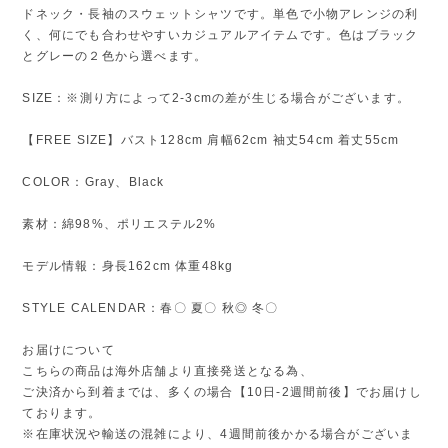
ドネック・長袖のスウェットシャツです。単色で小物アレンジの利
く、何にでも合わせやすいカジュアルアイテムです。色はブラック
とグレーの２色から選べます。
SIZE：※測り方によって2-3cmの差が生じる場合がございます。
【FREE SIZE】バスト128cm 肩幅62cm 袖丈54cm 着丈55cm
COLOR：Gray、Black
素材：綿98%、ポリエステル2%
モデル情報：身長162cm 体重48kg
STYLE CALENDAR：春〇 夏〇 秋◎ 冬〇
お届けについて
こちらの商品は海外店舗より直接発送となる為、
ご決済から到着までは、多くの場合【10日-2週間前後】でお届けし
ております。
※在庫状況や輸送の混雑により、4週間前後かかる場合がございま