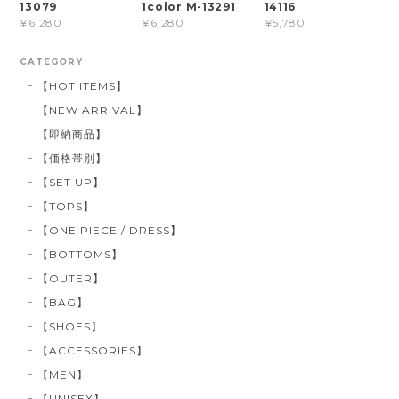
13079
1color M-13291
14116
¥6,280
¥6,280
¥5,780
CATEGORY
【HOT ITEMS】
【NEW ARRIVAL】
【即納商品】
【価格帯別】
【SET UP】
【TOPS】
【ONE PIECE / DRESS】
【BOTTOMS】
【OUTER】
【BAG】
【SHOES】
【ACCESSORIES】
【MEN】
【UNISEX】