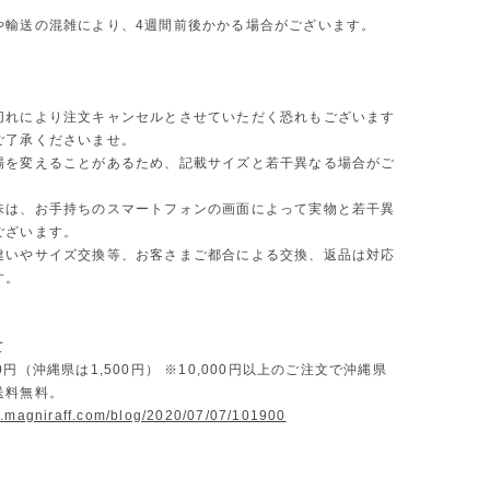
や輸送の混雑により、4週間前後かかる場合がございます。
切れにより注文キャンセルとさせていただく恐れもございます
ご了承くださいませ。
場を変えることがあるため、記載サイズと若干異なる場合がご
味は、お手持ちのスマートフォンの画面によって実物と若干異
ございます。
違いやサイズ交換等、お客さまご都合による交換、返品は対応
す。
て
0円（沖縄県は1,500円） ※10,000円以上のご注文で沖縄県
送料無料。
w.magniraff.com/blog/2020/07/07/101900