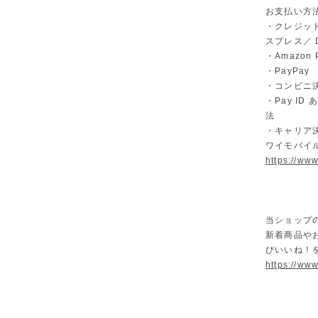
お支払い方
・クレジット
スプレス／ Di
・Amazon 
・PayPay
・コンビニ決
・Pay I
法
・キャリア決
ワイモバイ
https://ww
当ショップ
新着商品や
びいいね！
https://www