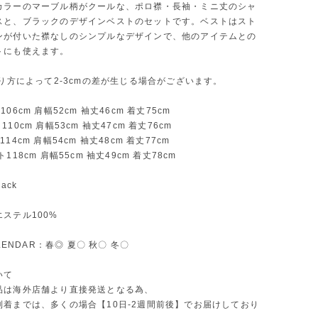
カラーのマーブル柄がクールな、ポロ襟・長袖・ミニ丈のシャ
スと、ブラックのデザインベストのセットです。ベストはスト
ンが付いた襟なしのシンプルなデザインで、他のアイテムとの
トにも使えます。
測り方によって2-3cmの差が生じる場合がございます。
06cm 肩幅52cm 袖丈46cm 着丈75cm
10cm 肩幅53cm 袖丈47cm 着丈76cm
14cm 肩幅54cm 袖丈48cm 着丈77cm
118cm 肩幅55cm 袖丈49cm 着丈78cm
ack
ステル100%
ALENDAR：春◎ 夏〇 秋〇 冬〇
いて
品は海外店舗より直接発送となる為、
到着までは、多くの場合【10日-2週間前後】でお届けしており