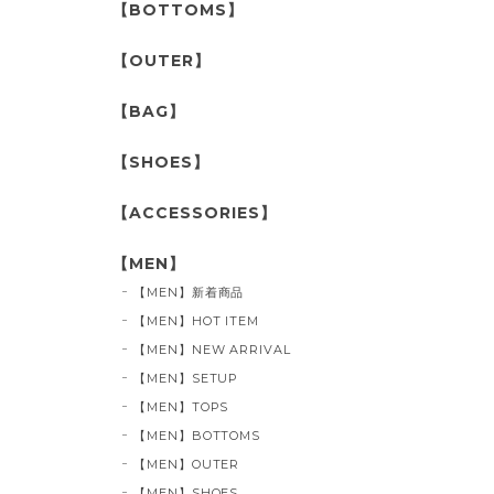
【BOTTOMS】
【OUTER】
【BAG】
【SHOES】
【ACCESSORIES】
【MEN】
【MEN】新着商品
【MEN】HOT ITEM
【MEN】NEW ARRIVAL
【MEN】SETUP
【MEN】TOPS
【MEN】BOTTOMS
【MEN】OUTER
【MEN】SHOES