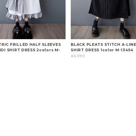
RIC FRILLED HALF SLEEVES
BLACK PLEATS STITCH A-LINE
IDI SHIRT DRESS 2colors M-
SHIRT DRESS 1color M-13454
¥6,980