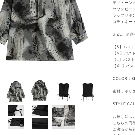
モノトーン
ツワンピー
ラップリボ
コディネー
SIZE：※
【S】バスト1
【M】バスト1
【L】バスト1
【XL】バスト
COLOR：Bl
素材：ポリエ
STYLE C
お届けにつ
こちらの商
ご決済から