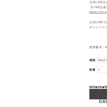
公式LINE
【LINEお
https://lin
公式LIN
キャンペー
管理番号：M-
種類
数量
Internat
日本