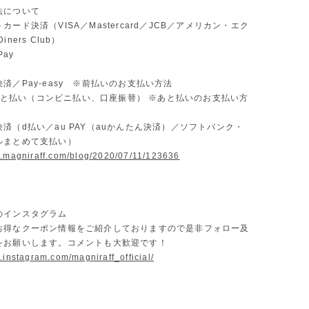
法について
カード決済（VISA／Mastercard／JCB／アメリカン・エク
ners Club）
Pay
済／Pay-easy ※前払いのお支払い方法
D あと払い（コンビニ払い、口座振替） ※あと払いのお支払い方
済（d払い／au PAY（auかんたん決済）／ソフトバンク・
ルまとめて支払い）
w.magniraff.com/blog/2020/07/11/123636
のインスタグラム
お得なクーポン情報をご紹介しておりますので是非フォロー及
をお願いします。コメントも大歓迎です！
.instagram.com/magniraff_official/