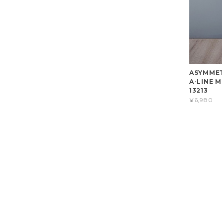
ASYMMET
A-LINE M
13213
¥6,980