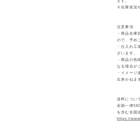
ます。
※在庫状況
注意事項
・商品在庫
ので、予め
・仕入れ工
ざいます。
・商品の色
なる場合が
・イメージ
出来かねま
送料につい
全国一律58
を含む全国
https://ww