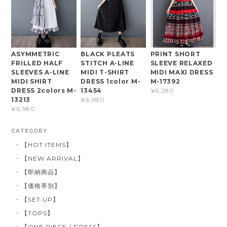
ASYMMETRIC
BLACK PLEATS
PRINT SHORT
FRILLED HALF
STITCH A-LINE
SLEEVE RELAXED
SLEEVES A-LINE
MIDI T-SHIRT
MIDI MAXI DRESS
MIDI SHIRT
DRESS 1color M-
M-17392
DRESS 2colors M-
13454
¥6,280
13213
¥6,980
¥6,980
CATEGORY
【HOT ITEMS】
【NEW ARRIVAL】
【即納商品】
【価格帯別】
【SET UP】
【TOPS】
【ONE PIECE / DRESS】