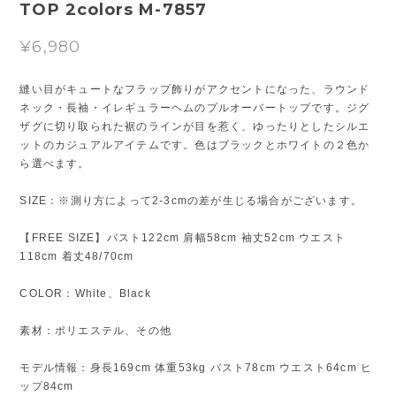
TOP 2colors M-7857
¥6,980
縫い目がキュートなフラップ飾りがアクセントになった、ラウンド
ネック・長袖・イレギュラーヘムのプルオーバートップです。ジグ
ザグに切り取られた裾のラインが目を惹く、ゆったりとしたシルエ
ットのカジュアルアイテムです。色はブラックとホワイトの２色か
ら選べます。
SIZE：※測り方によって2-3cmの差が生じる場合がございます。
【FREE SIZE】バスト122cm 肩幅58cm 袖丈52cm ウエスト
118cm 着丈48/70cm
COLOR：White、Black
素材：ポリエステル、その他
モデル情報：身長169cm 体重53kg バスト78cm ウエスト64cm ヒ
ップ84cm