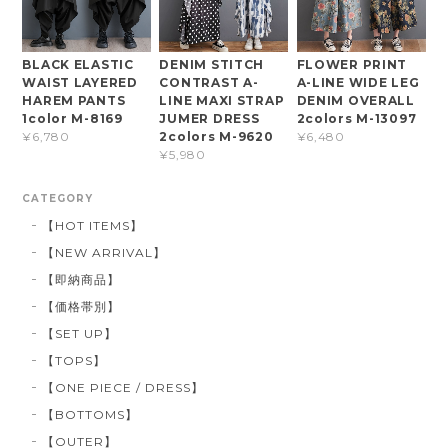
BLACK ELASTIC
DENIM STITCH
FLOWER PRINT
WAIST LAYERED
CONTRAST A-
A-LINE WIDE LEG
HAREM PANTS
LINE MAXI STRAP
DENIM OVERALL
1color M-8169
JUMER DRESS
2colors M-13097
2colors M-9620
¥6,780
¥6,480
¥5,980
CATEGORY
【HOT ITEMS】
【NEW ARRIVAL】
【即納商品】
【価格帯別】
【SET UP】
【TOPS】
【ONE PIECE / DRESS】
【BOTTOMS】
【OUTER】