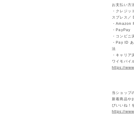
お支払い方
・クレジット
スプレス／ Di
・Amazon 
・PayPay
・コンビニ決
・Pay I
法
・キャリア決
ワイモバイ
https://ww
当ショップ
新着商品や
びいいね！
https://www