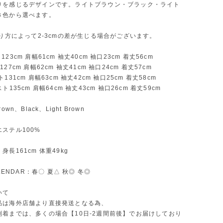
りを感じるデザインです。ライトブラウン・ブラック・ライト
３色から選べます。
測り方によって2-3cmの差が生じる場合がございます。
23cm 肩幅61cm 袖丈40cm 袖口23cm 着丈56cm
27cm 肩幅62cm 袖丈41cm 袖口24cm 着丈57cm
131cm 肩幅63cm 袖丈42cm 袖口25cm 着丈58cm
ト135cm 肩幅64cm 袖丈43cm 袖口26cm 着丈59cm
own、Black、Light Brown
ステル100%
長161cm 体重49kg
ALENDAR：春〇 夏△ 秋◎ 冬◎
いて
品は海外店舗より直接発送となる為、
到着までは、多くの場合【10日-2週間前後】でお届けしており