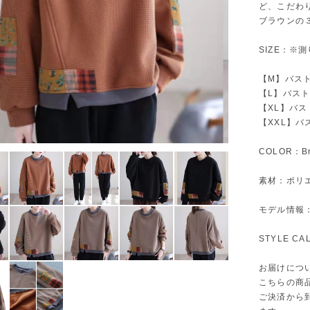
ど、こだわ
ブラウンの
SIZE：※
【M】バスト1
【L】バスト1
【XL】バスト
【XXL】バス
COLOR：Br
素材：ポリエ
モデル情報：身
STYLE C
お届けにつ
こちらの商
ご決済から