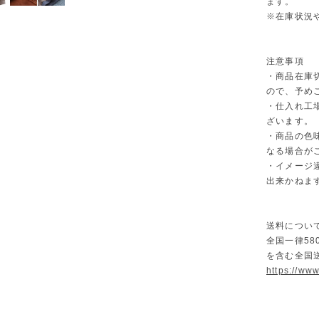
ます。
※在庫状況
注意事項
・商品在庫
ので、予め
・仕入れ工
ざいます。
・商品の色
なる場合が
・イメージ
出来かねま
送料につい
全国一律58
を含む全国
https://ww