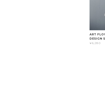
ART FLO
DESIGN S
¥6,280