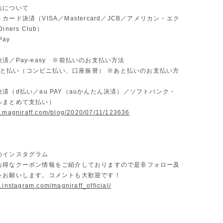
法について
カード決済（VISA／Mastercard／JCB／アメリカン・エク
ners Club）
Pay
済／Pay-easy ※前払いのお支払い方法
D あと払い（コンビニ払い、口座振替） ※あと払いのお支払い方
済（d払い／au PAY（auかんたん決済）／ソフトバンク・
ルまとめて支払い）
w.magniraff.com/blog/2020/07/11/123636
のインスタグラム
お得なクーポン情報をご紹介しておりますので是非フォロー及
をお願いします。コメントも大歓迎です！
.instagram.com/magniraff_official/