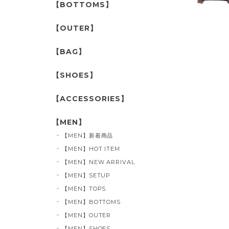
【BOTTOMS】
【OUTER】
【BAG】
【SHOES】
【ACCESSORIES】
【MEN】
【MEN】新着商品
【MEN】HOT ITEM
【MEN】NEW ARRIVAL
【MEN】SETUP
【MEN】TOPS
【MEN】BOTTOMS
【MEN】OUTER
【MEN】SHOES