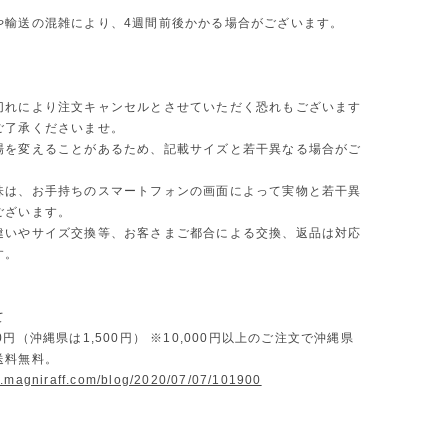
や輸送の混雑により、4週間前後かかる場合がございます。
切れにより注文キャンセルとさせていただく恐れもございます
ご了承くださいませ。
場を変えることがあるため、記載サイズと若干異なる場合がご
味は、お手持ちのスマートフォンの画面によって実物と若干異
ございます。
違いやサイズ交換等、お客さまご都合による交換、返品は対応
す。
て
0円（沖縄県は1,500円） ※10,000円以上のご注文で沖縄県
送料無料。
w.magniraff.com/blog/2020/07/07/101900