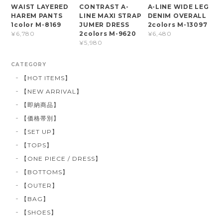
WAIST LAYERED
CONTRAST A-
A-LINE WIDE LEG
HAREM PANTS
LINE MAXI STRAP
DENIM OVERALL
1color M-8169
JUMER DRESS
2colors M-13097
2colors M-9620
¥6,780
¥6,480
¥5,980
CATEGORY
【HOT ITEMS】
【NEW ARRIVAL】
【即納商品】
【価格帯別】
【SET UP】
【TOPS】
【ONE PIECE / DRESS】
【BOTTOMS】
【OUTER】
【BAG】
【SHOES】