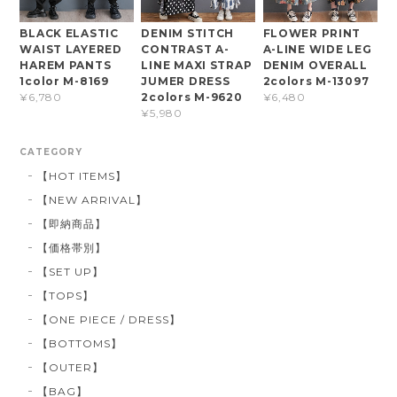
BLACK ELASTIC
DENIM STITCH
FLOWER PRINT
WAIST LAYERED
CONTRAST A-
A-LINE WIDE LEG
HAREM PANTS
LINE MAXI STRAP
DENIM OVERALL
1color M-8169
JUMER DRESS
2colors M-13097
2colors M-9620
¥6,780
¥6,480
¥5,980
CATEGORY
【HOT ITEMS】
【NEW ARRIVAL】
【即納商品】
【価格帯別】
【SET UP】
【TOPS】
【ONE PIECE / DRESS】
【BOTTOMS】
【OUTER】
【BAG】