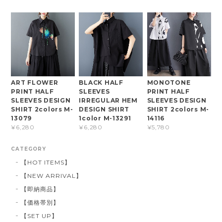
ART FLOWER
BLACK HALF
MONOTONE
PRINT HALF
SLEEVES
PRINT HALF
SLEEVES DESIGN
IRREGULAR HEM
SLEEVES DESIGN
SHIRT 2colors M-
DESIGN SHIRT
SHIRT 2colors M-
13079
1color M-13291
14116
¥6,280
¥6,280
¥5,780
CATEGORY
【HOT ITEMS】
【NEW ARRIVAL】
【即納商品】
【価格帯別】
【SET UP】