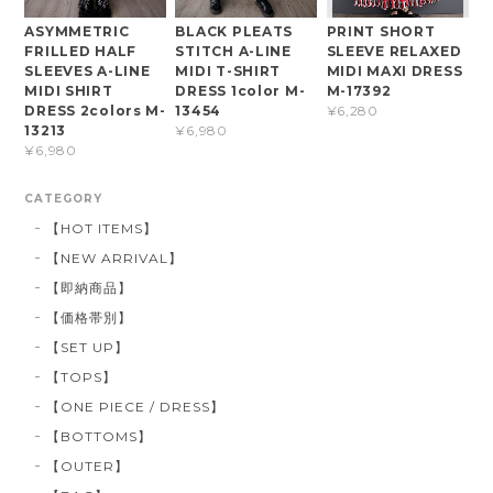
ASYMMETRIC
BLACK PLEATS
PRINT SHORT
FRILLED HALF
STITCH A-LINE
SLEEVE RELAXED
SLEEVES A-LINE
MIDI T-SHIRT
MIDI MAXI DRESS
MIDI SHIRT
DRESS 1color M-
M-17392
DRESS 2colors M-
13454
¥6,280
13213
¥6,980
¥6,980
CATEGORY
【HOT ITEMS】
【NEW ARRIVAL】
【即納商品】
【価格帯別】
【SET UP】
【TOPS】
【ONE PIECE / DRESS】
【BOTTOMS】
【OUTER】