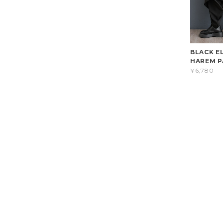
BLACK E
HAREM P
¥6,780