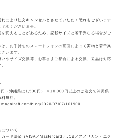
切れにより注文キャンセルとさせていただく恐れもございます
ご了承くださいませ。
場を変えることがあるため、記載サイズと若干異なる場合がご
味は、お手持ちのスマートフォンの画面によって実物と若干異
ございます。
違いやサイズ交換等、お客さまご都合による交換、返品は対応
す。
て
0円（沖縄県は1,500円） ※10,000円以上のご注文で沖縄県
送料無料。
w.magniraff.com/blog/2020/07/07/101900
法について
カード決済（VISA／Mastercard／JCB／アメリカン・エク