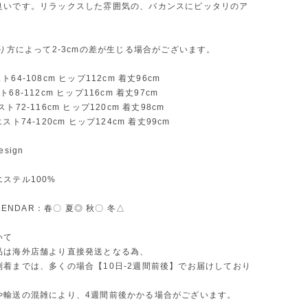
良いです。リラックスした雰囲気の、バカンスにピッタリのア
。
測り方によって2-3cmの差が生じる場合がございます。
64-108cm ヒップ112cm 着丈96cm
68-112cm ヒップ116cm 着丈97cm
ト72-116cm ヒップ120cm 着丈98cm
スト74-120cm ヒップ124cm 着丈99cm
sign
ステル100%
ALENDAR：春〇 夏◎ 秋〇 冬△
いて
品は海外店舗より直接発送となる為、
到着までは、多くの場合【10日-2週間前後】でお届けしており
や輸送の混雑により、4週間前後かかる場合がございます。