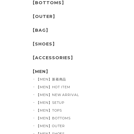
【BOTTOMS】
【OUTER】
【BAG】
【SHOES】
【ACCESSORIES】
【MEN】
【MEN】新着商品
【MEN】HOT ITEM
【MEN】NEW ARRIVAL
【MEN】SETUP
【MEN】TOPS
【MEN】BOTTOMS
【MEN】OUTER
【MEN】SHOES