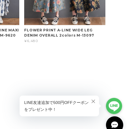
INE MAXI
FLOWER PRINT A-LINE WIDE LEG
 M-9620
DENIM OVERALL 2colors M-13097
¥6,480