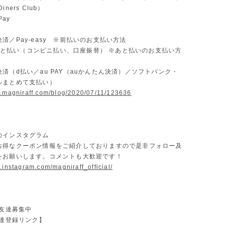
ners Club）
Pay
済／Pay-easy ※前払いのお支払い方法
D あと払い（コンビニ払い、口座振替） ※あと払いのお支払い方
済（d払い／au PAY（auかんたん決済）／ソフトバンク・
ルまとめて支払い）
w.magniraff.com/blog/2020/07/11/123636
のインスタグラム
お得なクーポン情報をご紹介しておりますので是非フォロー及
をお願いします。コメントも大歓迎です！
.instagram.com/magniraff_official/
お友達募集中
友達登録リンク】