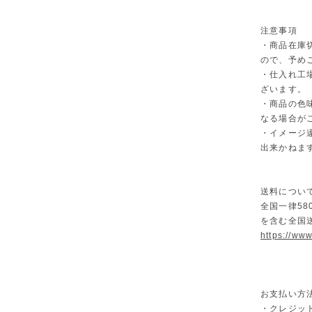
注意事項
・商品在庫
ので、予め
・仕入れ工
ざいます。
・商品の色
なる場合が
・イメージ
出来かねま
送料につい
全国一律58
を含む全国
https://ww
お支払い方
・クレジット