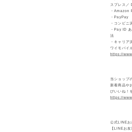
スプレス／ Di
・Amazon 
・PayPay
・コンビニ決
・Pay I
法
・キャリア決
ワイモバイ
https://ww
当ショップ
新着商品や
びいいね！
https://www
公式LINE
【LINEお