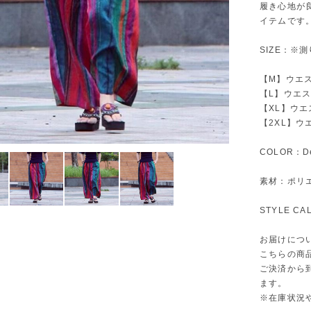
履き心地が
イテムです
SIZE：※
【M】ウエスト
【L】ウエスト
【XL】ウエス
【2XL】ウエ
COLOR：De
素材：ポリエ
STYLE C
お届けにつ
こちらの商
ご決済から
ます。
※在庫状況