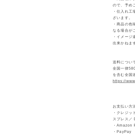
ので、予め
・仕入れ工
ざいます。
・商品の色
なる場合が
・イメージ
出来かねま
送料につい
全国一律58
を含む全国
https://ww
お支払い方
・クレジット
スプレス／ Di
・Amazon 
・PayPay