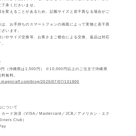
ご了承くださいませ。
場を変えることがあるため、記載サイズと若干異なる場合がご
味は、お手持ちのスマートフォンの画面によって実物と若干異
ございます。
違いやサイズ交換等、お客さまご都合による交換、返品は対応
す。
て
0円（沖縄県は1,500円） ※10,000円以上のご注文で沖縄県
送料無料。
w.magniraff.com/blog/2020/07/07/101900
法について
カード決済（VISA／Mastercard／JCB／アメリカン・エク
ners Club）
Pay