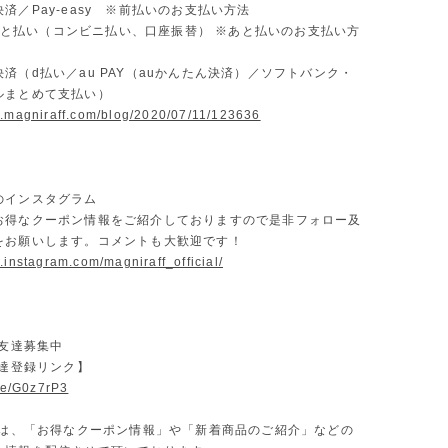
済／Pay-easy ※前払いのお支払い方法
D あと払い（コンビニ払い、口座振替） ※あと払いのお支払い方
済（d払い／au PAY（auかんたん決済）／ソフトバンク・
ルまとめて支払い）
w.magniraff.com/blog/2020/07/11/123636
のインスタグラム
お得なクーポン情報をご紹介しておりますので是非フォロー及
をお願いします。コメントも大歓迎です！
.instagram.com/magniraff_official/
お友達募集中
友達登録リンク】
.ee/G0z7rP3
Eでは、「お得なクーポン情報」や「新着商品のご紹介」などの