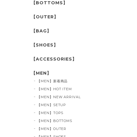
【BOTTOMS】
【OUTER】
【BAG】
【SHOES】
【ACCESSORIES】
【MEN】
【MEN】新着商品
【MEN】HOT ITEM
【MEN】NEW ARRIVAL
【MEN】SETUP
【MEN】TOPS
【MEN】BOTTOMS
【MEN】OUTER
【MEN】SHOES