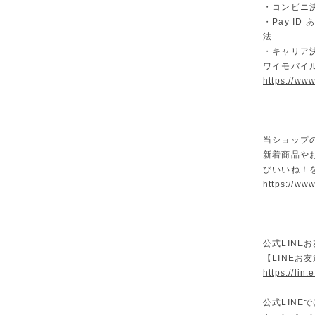
・コンビニ決
・Pay I
法
・キャリア決
ワイモバイ
https://ww
当ショップ
新着商品や
びいいね！
https://www
公式LINE
【LINEお
https://lin
公式LIN