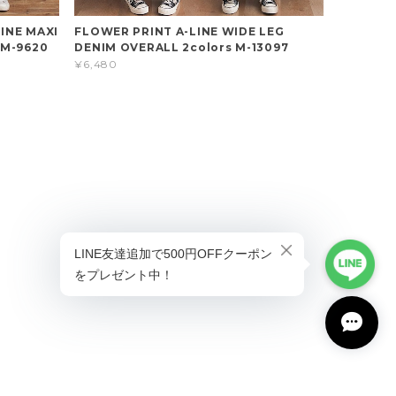
INE MAXI
FLOWER PRINT A-LINE WIDE LEG
 M-9620
DENIM OVERALL 2colors M-13097
¥6,480