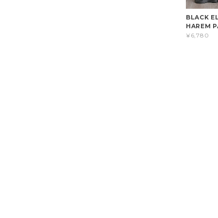
BLACK E
HAREM P
¥6,780