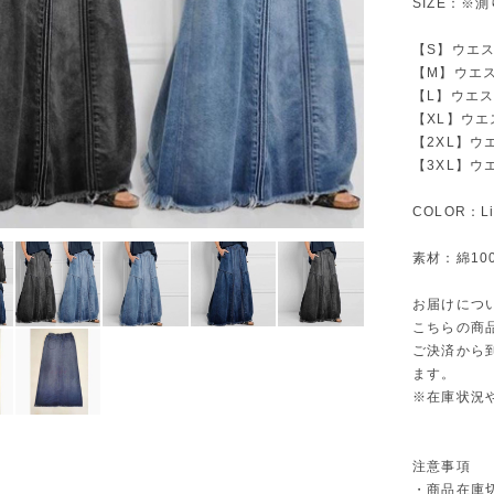
SIZE：※
【S】ウエスト
【M】ウエスト
【L】ウエスト
【XL】ウエス
【2XL】ウエ
【3XL】ウエ
COLOR：Lig
素材：綿10
お届けにつ
こちらの商
ご決済から
ます。
※在庫状況
注意事項
・商品在庫