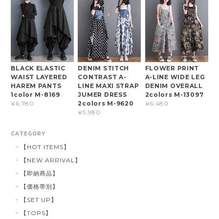
BLACK ELASTIC
DENIM STITCH
FLOWER PRINT
WAIST LAYERED
CONTRAST A-
A-LINE WIDE LEG
HAREM PANTS
LINE MAXI STRAP
DENIM OVERALL
1color M-8169
JUMER DRESS
2colors M-13097
2colors M-9620
¥6,780
¥6,480
¥5,980
CATEGORY
【HOT ITEMS】
【NEW ARRIVAL】
【即納商品】
【価格帯別】
【SET UP】
【TOPS】