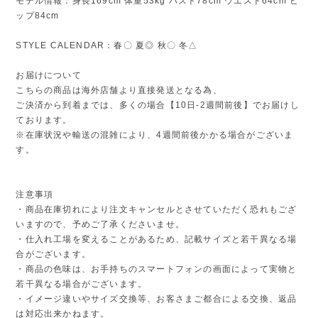
モデル情報：身長169cm 体重53kg バスト78cm ウエスト64cm ヒ
ップ84cm
STYLE CALENDAR：春〇 夏◎ 秋〇 冬△
お届けについて
こちらの商品は海外店舗より直接発送となる為、
ご決済から到着までは、多くの場合【10日-2週間前後】でお届けし
ております。
※在庫状況や輸送の混雑により、4週間前後かかる場合がございま
す。
注意事項
・商品在庫切れにより注文キャンセルとさせていただく恐れもござ
いますので、予めご了承くださいませ。
・仕入れ工場を変えることがあるため、記載サイズと若干異なる場
合がございます。
・商品の色味は、お手持ちのスマートフォンの画面によって実物と
若干異なる場合がございます。
・イメージ違いやサイズ交換等、お客さまご都合による交換、返品
は対応出来かねます。