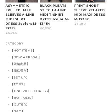
ASYMMETRIC
BLACK PLEATS
PRINT SHORT
FRILLED HALF
STITCH A-LINE
SLEEVE RELAXED
SLEEVES A-LINE
MIDI T-SHIRT
MIDI MAXI DRESS
MIDI SHIRT
DRESS 1color M-
M-17392
DRESS 2colors M-
13454
¥6,280
13213
¥6,980
¥6,980
CATEGORY
【HOT ITEMS】
【NEW ARRIVAL】
【即納商品】
【価格帯別】
【SET UP】
【TOPS】
【ONE PIECE / DRESS】
【BOTTOMS】
【OUTER】
【BAG】