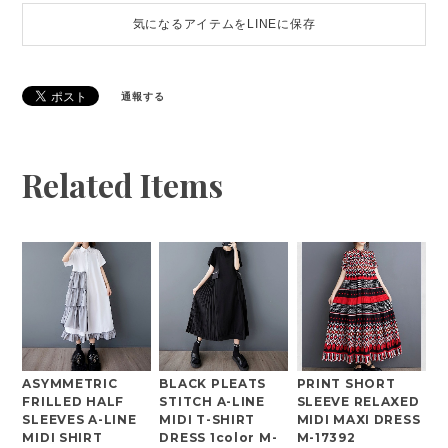
気になるアイテムをLINEに保存
通報する
Related Items
ASYMMETRIC
BLACK PLEATS
PRINT SHORT
FRILLED HALF
STITCH A-LINE
SLEEVE RELAXED
SLEEVES A-LINE
MIDI T-SHIRT
MIDI MAXI DRESS
MIDI SHIRT
DRESS 1color M-
M-17392