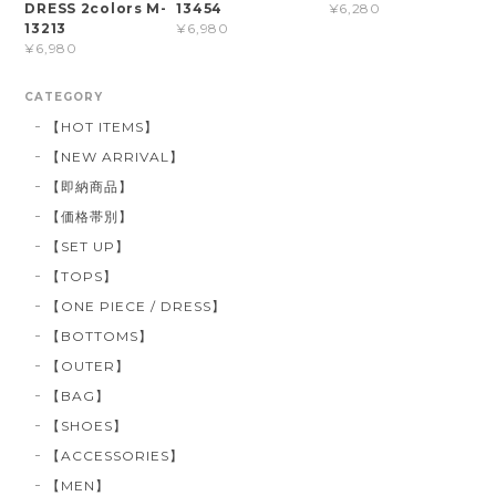
DRESS 2colors M-
13454
¥6,280
13213
¥6,980
¥6,980
CATEGORY
【HOT ITEMS】
【NEW ARRIVAL】
【即納商品】
【価格帯別】
【SET UP】
【TOPS】
【ONE PIECE / DRESS】
【BOTTOMS】
【OUTER】
【BAG】
【SHOES】
【ACCESSORIES】
【MEN】