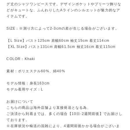
グ丈のシャツワンピースです。デザインポケットやプリーツ飾りな
どがキュートな、ふんわりしたAラインのシルエットが魅力的なア
イテムです。
SIZE：※測り方によって2-3cmの差が生じる場合がございます。
【L Size】バスト125cm 肩幅60cm 袖丈15cm 着丈114cm
【XL Size】バスト131cm 肩幅61.5cm 袖丈16cm 着丈115cm
COLOR：Khaki
素材：ポリエステル60%、綿40%
モデル情報：身長163cm
モデル着用サイズ：L
お届けについて
こちらの商品は海外店舗より直接発送となる為、
ご決済から到着までは、多くの場合【10日-2週間前後】でお届けし
ております。
※在庫状況や輸送の混雑により、4週間前後かかる場合がございま