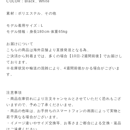
COLOR：Black、White
素材：ポリエステル、その他
モデル着用サイズ：L
モデル情報：身長180cm 体重65kg
お届けについて
こちらの商品は海外店舗より直接発送となる為、
ご決済から到着までは、多くの場合【10日-2週間前後】でお届けし
ております。
※在庫状況や輸送の混雑により、4週間前後かかる場合がございま
す。
注意事項
・商品在庫切れにより注文キャンセルとさせていただく恐れもござ
いますので、予めご了承くださいませ。
・商品の色味は、お手持ちのスマートフォンの画面によって実物と
若干異なる場合がございます。
・イメージ違いやサイズ交換等、お客さまご都合による交換・返品
はご遠慮ください。