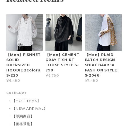
【Men】FISHNET
【Men】CEMENT
【Men】PLAID
SOLID
GRAY T-SHIRT
PATCH DESIGN
OVERSIZED
LOOSE STYLE S-
SHIRT BARBER
HOODIE 2colors
790
FASHION STYLE
S-220
S-2046
¥6,780
¥6,480
¥7,480
CATEGORY
【HOT ITEMS】
【NEW ARRIVAL】
【即納商品】
【価格帯別】