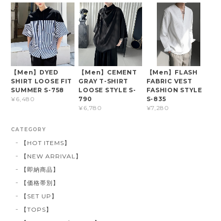
【Men】DYED
【Men】CEMENT
【Men】FLASH
SHIRT LOOSE FIT
GRAY T-SHIRT
FABRIC VEST
SUMMER S-758
LOOSE STYLE S-
FASHION STYLE
790
S-835
¥6,480
¥6,780
¥7,280
CATEGORY
【HOT ITEMS】
【NEW ARRIVAL】
【即納商品】
【価格帯別】
【SET UP】
【TOPS】