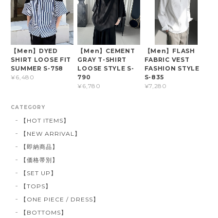
【Men】DYED
【Men】CEMENT
【Men】FLASH
SHIRT LOOSE FIT
GRAY T-SHIRT
FABRIC VEST
SUMMER S-758
LOOSE STYLE S-
FASHION STYLE
790
S-835
¥6,480
¥6,780
¥7,280
CATEGORY
【HOT ITEMS】
【NEW ARRIVAL】
【即納商品】
【価格帯別】
【SET UP】
【TOPS】
【ONE PIECE / DRESS】
【BOTTOMS】