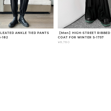
EATED ANKLE TIED PANTS
【Men】HIGH-STREET RIBBE
S-182
COAT FOR WINTER S-1757
¥8,780