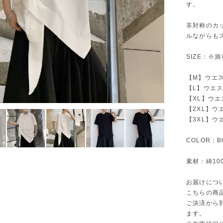
す。
非対称のカ
ルながらも
SIZE：※
【M】ウエスト
【L】ウエスト
【XL】ウエス
【2XL】ウエ
【3XL】ウエ
COLOR：Bl
素材：綿10
お届けにつ
こちらの商
ご決済から
ます。