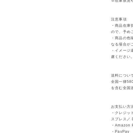
※在庫状況
注意事項
・商品在庫
ので、予め
・商品の色
なる場合が
・イメージ
慮ください
送料につい
全国一律58
を含む全国
お支払い方
・クレジット
スプレス／ Di
・Amazon 
・PayPay