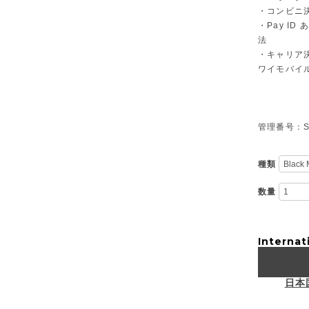
・コンビニ決
・Pay I
法
・キャリア決
ワイモバイ
管理番号：S-
種類
数量
Internat
日本