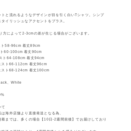
ットと流れるようなデザインが目を引く白いTシャツ。シンプ
スタイリッシュなアクセントをプラス。
測り方によって2-3cmの差が生じる場合がございます。
58-96cm 着丈89cm
60-100cm 着丈90cm
ト64-108cm 着丈94cm
スト66-112cm 着丈96cm
スト68-124cm 着丈100cm
ack、White
0%
いて
品は海外店舗より直接発送となる為、
到着までは、多くの場合【10日-2週間前後】でお届けしており