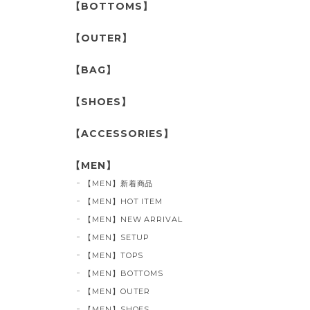
【BOTTOMS】
【OUTER】
【BAG】
【SHOES】
【ACCESSORIES】
【MEN】
【MEN】新着商品
【MEN】HOT ITEM
【MEN】NEW ARRIVAL
【MEN】SETUP
【MEN】TOPS
【MEN】BOTTOMS
【MEN】OUTER
【MEN】SHOES