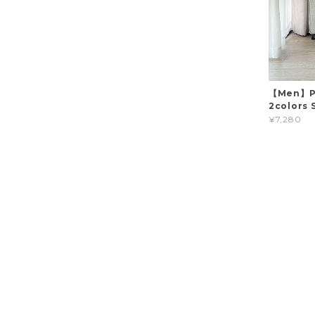
【Men】PL
2colors 
¥7,280