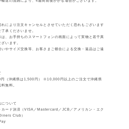
や輸送の混雑により、4週間前後かかる場合がございます。
切れにより注文キャンセルとさせていただく恐れもございます
ご了承くださいませ。
味は、お手持ちのスマートフォンの画面によって実物と若干異
ございます。
違いやサイズ交換等、お客さまご都合による交換・返品はご遠
。
て
0円（沖縄県は1,500円） ※10,000円以上のご注文で沖縄県
送料無料。
法について
カード決済（VISA／Mastercard／JCB／アメリカン・エク
ners Club）
Pay