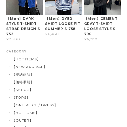
【Men】DARK
【Men】DYED
【Men】CEMENT
STYLE T-SHIRT
SHIRT LOOSE FIT
GRAY T-SHIRT
STRAP DESIGN S-
SUMMER S-758
LOOSE STYLE S-
752
790
¥6,480
¥8,980
¥6,780
CATEGORY
【HOT ITEMS】
【NEW ARRIVAL】
【即納商品】
【価格帯別】
【SET UP】
【TOPS】
【ONE PIECE / DRESS】
【BOTTOMS】
【OUTER】