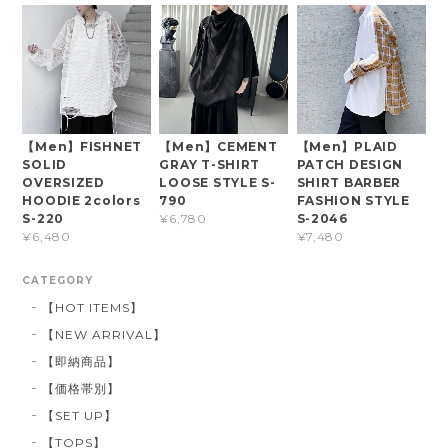
【Men】FISHNET
【Men】CEMENT
【Men】PLAID
SOLID
GRAY T-SHIRT
PATCH DESIGN
OVERSIZED
LOOSE STYLE S-
SHIRT BARBER
HOODIE 2colors
790
FASHION STYLE
S-220
S-2046
¥6,780
¥6,480
¥7,480
CATEGORY
【HOT ITEMS】
【NEW ARRIVAL】
【即納商品】
【価格帯別】
【SET UP】
【TOPS】