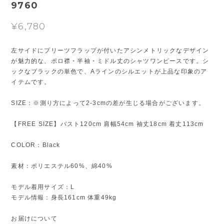
9760
¥6,780
左サイドにプリーツフラップが付いたアシンメトリックなデザイン
が魅力的な、ポロ襟・半袖・ミドル丈のシャツワンピースです。シ
ックなブラックの単色で、Aラインのシルエットが上品な印象のア
イテムです。
SIZE：※測り方によって2-3cmの差が生じる場合がございます。
【FREE SIZE】バスト120cm 肩幅54cm 袖丈18cm 着丈113cm
COLOR：Black
素材：ポリエステル60%、綿40%
モデル着用サイズ：L
モデル情報：身長161cm 体重49kg
お届けについて