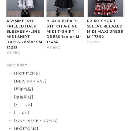
ASYMMETRIC
BLACK PLEATS
PRINT SHORT
FRILLED HALF
STITCH A-LINE
SLEEVE RELAXED
SLEEVES A-LINE
MIDI T-SHIRT
MIDI MAXI DRESS
MIDI SHIRT
DRESS 1color M-
M-17392
DRESS 2colors M-
13454
¥6,280
13213
¥6,980
¥6,980
CATEGORY
【HOT ITEMS】
【NEW ARRIVAL】
【即納商品】
【価格帯別】
【SET UP】
【TOPS】
【ONE PIECE / DRESS】
【BOTTOMS】