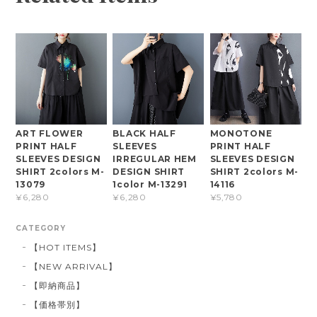
ART FLOWER
BLACK HALF
MONOTONE
PRINT HALF
SLEEVES
PRINT HALF
SLEEVES DESIGN
IRREGULAR HEM
SLEEVES DESIGN
SHIRT 2colors M-
DESIGN SHIRT
SHIRT 2colors M-
13079
1color M-13291
14116
¥6,280
¥6,280
¥5,780
CATEGORY
【HOT ITEMS】
【NEW ARRIVAL】
【即納商品】
【価格帯別】