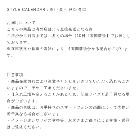
STYLE CALENDAR：春〇 夏△ 秋◎ 冬◎
お届けについて
こちらの商品は海外店舗より直接発送となる為、
ご決済から到着までは、多くの場合【10日-2週間前後】でお届けし
ております。
※在庫状況や輸送の混雑により、4週間前後かかる場合がございま
す。
注意事項
・商品在庫切れにより注文キャンセルとさせていただく恐れもござ
いますので、予めご了承くださいませ。
・仕入れ工場を変えることがあるため、記載サイズと若干異なる場
合がございます。
・商品の色味は、お手持ちのスマートフォンの画面によって実物と
若干異なる場合がございます。
・イメージ違いやサイズ交換等、お客さまご都合による交換・返品
はご遠慮ください。