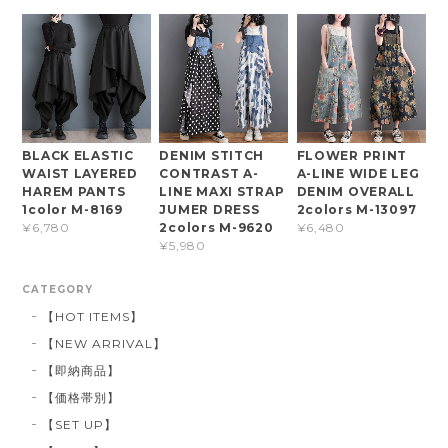
BLACK ELASTIC
DENIM STITCH
FLOWER PRINT
WAIST LAYERED
CONTRAST A-
A-LINE WIDE LEG
HAREM PANTS
LINE MAXI STRAP
DENIM OVERALL
1color M-8169
JUMER DRESS
2colors M-13097
2colors M-9620
¥6,780
¥6,480
¥5,980
CATEGORY
【HOT ITEMS】
【NEW ARRIVAL】
【即納商品】
【価格帯別】
【SET UP】