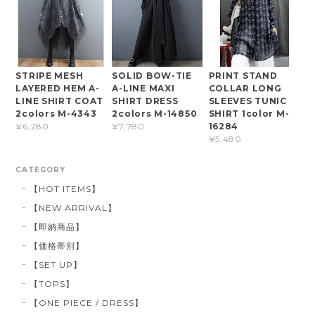
STRIPE MESH
SOLID BOW-TIE
PRINT STAND
LAYERED HEM A-
A-LINE MAXI
COLLAR LONG
LINE SHIRT COAT
SHIRT DRESS
SLEEVES TUNIC
2colors M-4343
2colors M-14850
SHIRT 1color M-
16284
¥6,280
¥7,780
¥5,480
CATEGORY
【HOT ITEMS】
【NEW ARRIVAL】
【即納商品】
【価格帯別】
【SET UP】
【TOPS】
【ONE PIECE / DRESS】