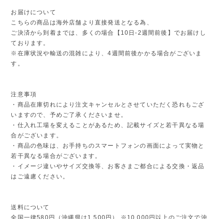
お届けについて
こちらの商品は海外店舗より直接発送となる為、
ご決済から到着までは、多くの場合【10日-2週間前後】でお届けし
ております。
※在庫状況や輸送の混雑により、4週間前後かかる場合がございま
す。
注意事項
・商品在庫切れにより注文キャンセルとさせていただく恐れもござ
いますので、予めご了承くださいませ。
・仕入れ工場を変えることがあるため、記載サイズと若干異なる場
合がございます。
・商品の色味は、お手持ちのスマートフォンの画面によって実物と
若干異なる場合がございます。
・イメージ違いやサイズ交換等、お客さまご都合による交換・返品
はご遠慮ください。
送料について
全国一律580円（沖縄県は1,500円） ※10,000円以上のご注文で沖