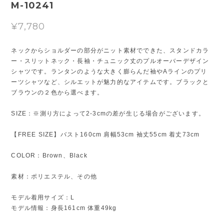
M-10241
¥7,780
ネックからショルダーの部分がニット素材でできた、スタンドカラ
ー・スリットネック・長袖・チュニック丈のプルオーバーデザイン
シャツです。ランタンのような大きく膨らんだ袖やAラインのプリ
ーツシャツなど、シルエットが魅力的なアイテムです。ブラックと
ブラウンの２色から選べます。
SIZE：※測り方によって2-3cmの差が生じる場合がございます。
【FREE SIZE】バスト160cm 肩幅53cm 袖丈55cm 着丈73cm
COLOR：Brown、Black
素材：ポリエステル、その他
モデル着用サイズ：L
モデル情報：身長161cm 体重49kg