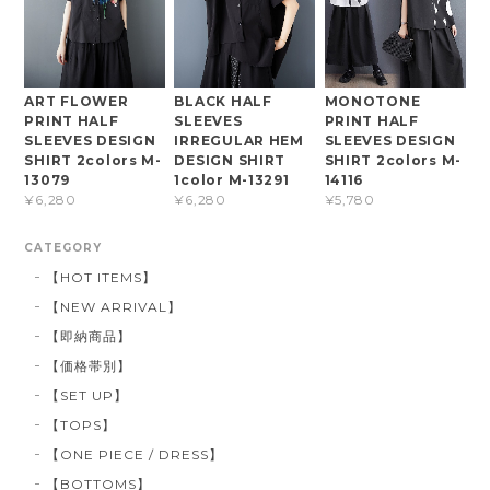
ART FLOWER
BLACK HALF
MONOTONE
PRINT HALF
SLEEVES
PRINT HALF
SLEEVES DESIGN
IRREGULAR HEM
SLEEVES DESIGN
SHIRT 2colors M-
DESIGN SHIRT
SHIRT 2colors M-
13079
1color M-13291
14116
¥6,280
¥6,280
¥5,780
CATEGORY
【HOT ITEMS】
【NEW ARRIVAL】
【即納商品】
【価格帯別】
【SET UP】
【TOPS】
【ONE PIECE / DRESS】
【BOTTOMS】