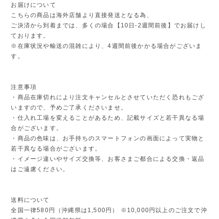
お届けについて
こちらの商品は海外店舗より直接発送となる為、
ご決済から到着までは、多くの場合【10日-2週間前後】でお届けし
ております。
※在庫状況や輸送の混雑により、4週間前後かかる場合がございま
す。
注意事項
・商品在庫切れにより注文キャンセルとさせていただく恐れもござ
いますので、予めご了承くださいませ。
・仕入れ工場を変えることがあるため、記載サイズと若干異なる場
合がございます。
・商品の色味は、お手持ちのスマートフォンの画面によって実物と
若干異なる場合がございます。
・イメージ違いやサイズ交換等、お客さまご都合による交換・返品
はご遠慮ください。
送料について
全国一律580円（沖縄県は1,500円） ※10,000円以上のご注文で沖