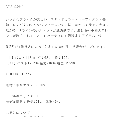
¥7,480
シックなブラックが美しい、スタンドカラー・ハーフボタン・長
袖・ロング丈のシャツワンピースです。裾に向かって徐々に大きく
広がる、Aラインのシルエットが魅力的です。差し色や小物のアレ
ンジが利く、ちょっとしたパーティにも活躍するアイテムです。
SIZE：※測り方によって2-3cmの差が生じる場合がございます。
【L】バスト118cm 裄丈68cm 着丈125cm
【XL】バスト120cm 裄丈70cm 着丈127cm
COLOR：Black
素材：ポリエステル100%
モデル着用サイズ：L
モデル情報：身長161cm 体重49kg
お届けについて