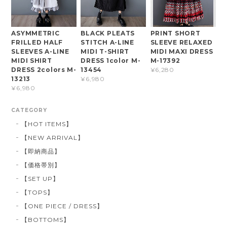
ASYMMETRIC
BLACK PLEATS
PRINT SHORT
FRILLED HALF
STITCH A-LINE
SLEEVE RELAXED
SLEEVES A-LINE
MIDI T-SHIRT
MIDI MAXI DRESS
MIDI SHIRT
DRESS 1color M-
M-17392
DRESS 2colors M-
13454
¥6,280
13213
¥6,980
¥6,980
CATEGORY
【HOT ITEMS】
【NEW ARRIVAL】
【即納商品】
【価格帯別】
【SET UP】
【TOPS】
【ONE PIECE / DRESS】
【BOTTOMS】