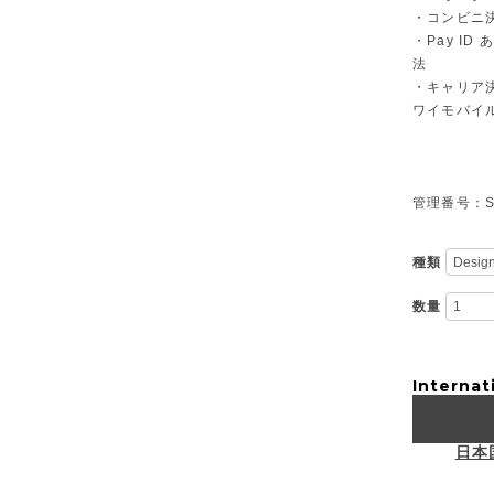
・コンビニ決
・Pay I
法
・キャリア決
ワイモバイ
管理番号：S-
種類
数量
Internat
日本