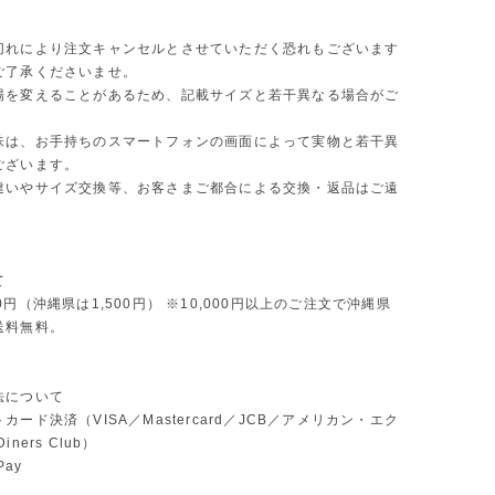
切れにより注文キャンセルとさせていただく恐れもございます
ご了承くださいませ。
場を変えることがあるため、記載サイズと若干異なる場合がご
味は、お手持ちのスマートフォンの画面によって実物と若干異
ございます。
違いやサイズ交換等、お客さまご都合による交換・返品はご遠
。
て
0円（沖縄県は1,500円） ※10,000円以上のご注文で沖縄県
送料無料。
法について
カード決済（VISA／Mastercard／JCB／アメリカン・エク
ners Club）
Pay