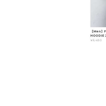
【Men】FI
HOODIE 2
¥6,480