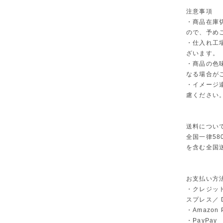
注意事項
・商品在庫
ので、予め
・仕入れ工
ざいます。
・商品の色
なる場合が
・イメージ
慮ください
送料につい
全国一律58
を含む全国
お支払い方
・クレジット
スプレス／ Di
・Amazon 
・PayPay