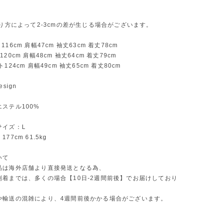
測り方によって2-3cmの差が生じる場合がございます。
16cm 肩幅47cm 袖丈63cm 着丈78cm
20cm 肩幅48cm 袖丈64cm 着丈79cm
124cm 肩幅49cm 袖丈65cm 着丈80cm
sign
ステル100%
サイズ：L
77cm 61.5kg
いて
品は海外店舗より直接発送となる為、
到着までは、多くの場合【10日-2週間前後】でお届けしており
や輸送の混雑により、4週間前後かかる場合がございます。