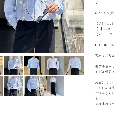
す。
SIZE：※
【M】バスト1
【L】バスト1
【XL】バスト
COLOR：De
素材：ポリエ
モデル着用
モデル情報：1
お届けにつ
こちらの商
ご決済から
ます。
※在庫状況