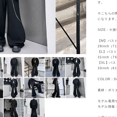
す。
※こちらの
になります
SIZE：※
【M】バスト1
29inch（7
【L】バスト1
31inch（7
【XL】バスト
33inch（8
COLOR：De
素材：ポリエ
モデル着用
モデル情報：1