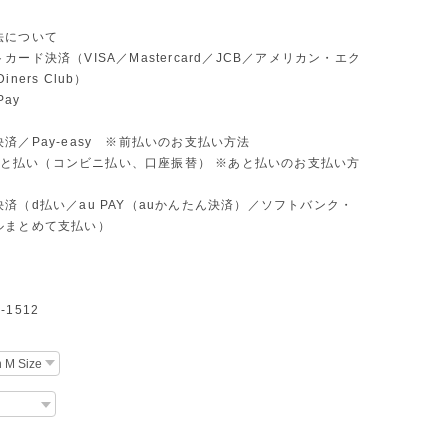
法について
カード決済（VISA／Mastercard／JCB／アメリカン・エク
ners Club）
Pay
済／Pay-easy ※前払いのお支払い方法
D あと払い（コンビニ払い、口座振替） ※あと払いのお支払い方
済（d払い／au PAY（auかんたん決済）／ソフトバンク・
ルまとめて支払い）
1512