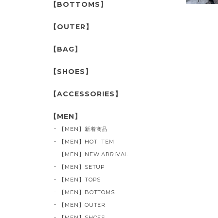
【BOTTOMS】
【OUTER】
【BAG】
【SHOES】
【ACCESSORIES】
【MEN】
【MEN】新着商品
【MEN】HOT ITEM
【MEN】NEW ARRIVAL
【MEN】SETUP
【MEN】TOPS
【MEN】BOTTOMS
【MEN】OUTER
【MEN】SHOES