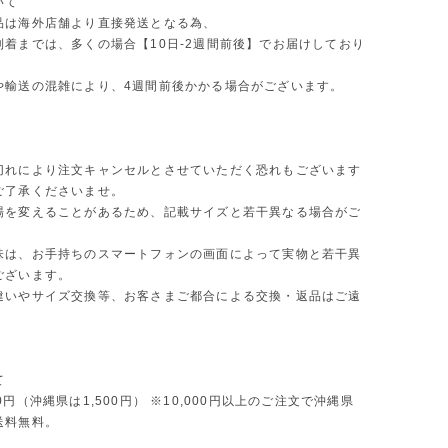
いて
品は海外店舗より直接発送となる為、
到着までは、多くの場合【10日-2週間前後】でお届けしており
や輸送の混雑により、4週間前後かかる場合がございます。
切れにより注文キャンセルとさせていただく恐れもございます
ご了承くださいませ。
場を変えることがあるため、記載サイズと若干異なる場合がご
味は、お手持ちのスマートフォンの画面によって実物と若干異
ございます。
違いやサイズ交換等、お客さまご都合による交換・返品はご遠
。
て
0円（沖縄県は1,500円） ※10,000円以上のご注文で沖縄県
送料無料。