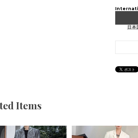
Internat
日本
ted Items