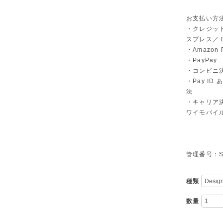
お支払い方
・クレジット
スプレス／ Di
・Amazon 
・PayPay
・コンビニ決
・Pay I
法
・キャリア決
ワイモバイ
管理番号：S-
種類
数量