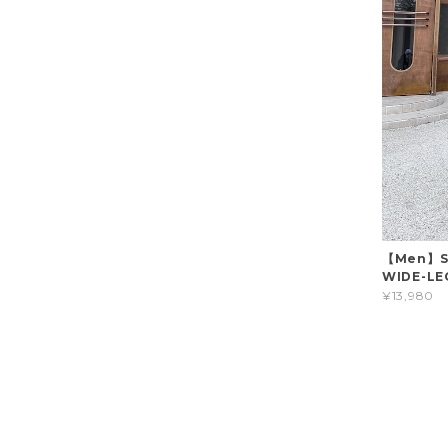
【Men】SI
WIDE-LE
¥13,980