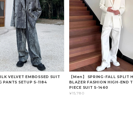
LK VELVET EMBOSSED SUIT
【Men】 SPRING-FALL SPLIT 
G PANTS SETUP S-1184
BLAZER FASHION HIGH-END 
PIECE SUIT S-1460
¥15,780