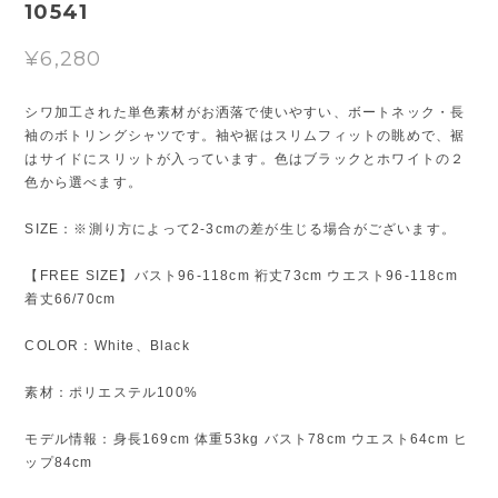
10541
¥6,280
シワ加工された単色素材がお洒落で使いやすい、ボートネック・長
袖のボトリングシャツです。袖や裾はスリムフィットの眺めで、裾
はサイドにスリットが入っています。色はブラックとホワイトの２
色から選べます。
SIZE：※測り方によって2-3cmの差が生じる場合がございます。
【FREE SIZE】バスト96-118cm 裄丈73cm ウエスト96-118cm
着丈66/70cm
COLOR：White、Black
素材：ポリエステル100%
モデル情報：身長169cm 体重53kg バスト78cm ウエスト64cm ヒ
ップ84cm