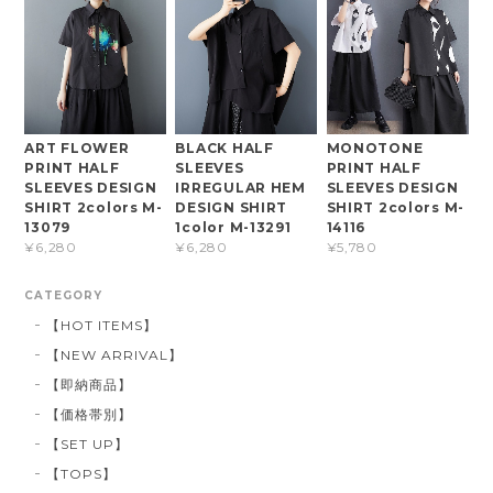
ART FLOWER
BLACK HALF
MONOTONE
PRINT HALF
SLEEVES
PRINT HALF
SLEEVES DESIGN
IRREGULAR HEM
SLEEVES DESIGN
SHIRT 2colors M-
DESIGN SHIRT
SHIRT 2colors M-
13079
1color M-13291
14116
¥6,280
¥6,280
¥5,780
CATEGORY
【HOT ITEMS】
【NEW ARRIVAL】
【即納商品】
【価格帯別】
【SET UP】
【TOPS】