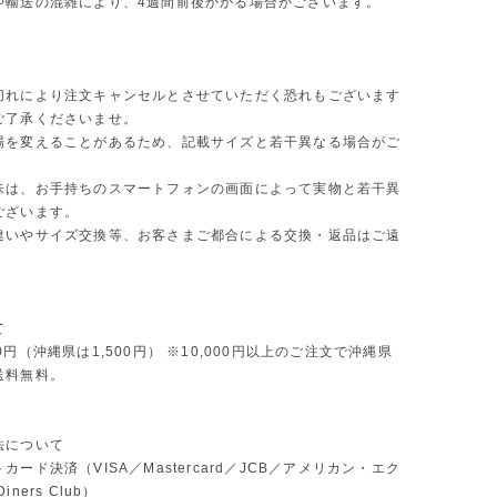
や輸送の混雑により、4週間前後かかる場合がございます。
切れにより注文キャンセルとさせていただく恐れもございます
ご了承くださいませ。
場を変えることがあるため、記載サイズと若干異なる場合がご
味は、お手持ちのスマートフォンの画面によって実物と若干異
ございます。
違いやサイズ交換等、お客さまご都合による交換・返品はご遠
。
て
0円（沖縄県は1,500円） ※10,000円以上のご注文で沖縄県
送料無料。
法について
カード決済（VISA／Mastercard／JCB／アメリカン・エク
ners Club）