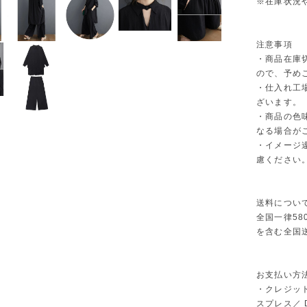
※在庫状況
注意事項
・商品在庫
ので、予め
・仕入れ工
ざいます。
・商品の色
なる場合が
・イメージ
慮ください
送料につい
全国一律58
を含む全国
お支払い方
・クレジット
スプレス／ Di