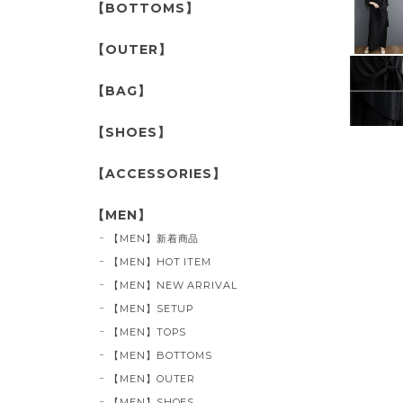
【BOTTOMS】
【OUTER】
【BAG】
【SHOES】
【ACCESSORIES】
【MEN】
【MEN】新着商品
【MEN】HOT ITEM
【MEN】NEW ARRIVAL
【MEN】SETUP
【MEN】TOPS
【MEN】BOTTOMS
【MEN】OUTER
【MEN】SHOES