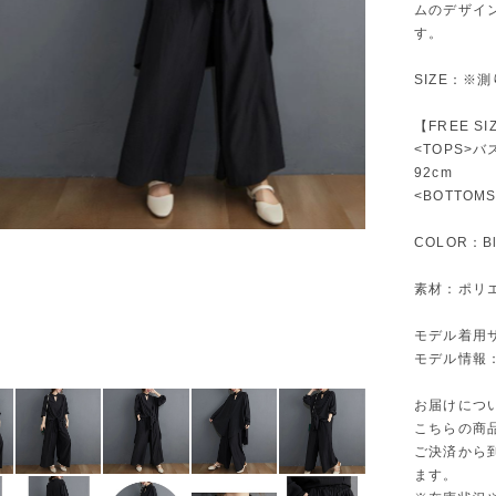
ムのデザイ
す。
SIZE：※
【FREE SI
<TOPS>バ
92cm
<BOTTOM
COLOR：Bl
素材：ポリエ
モデル着用
モデル情報：身
お届けにつ
こちらの商
ご決済から
ます。