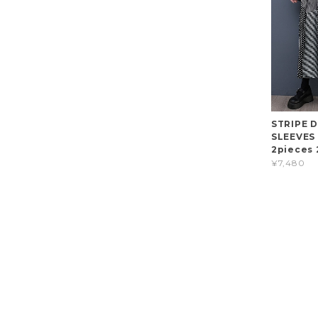
STRIPE 
SLEEVES 
2pieces 
¥7,480