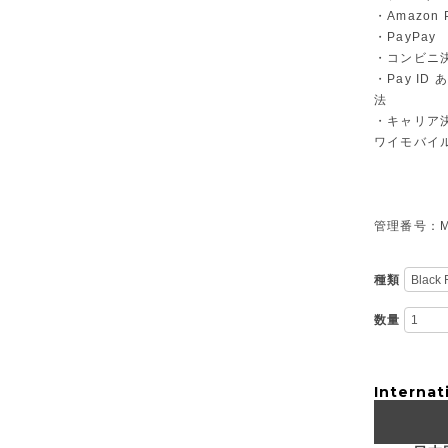
・Amazon 
・PayPay
・コンビニ決
・Pay I
法
・キャリア決
ワイモバイ
管理番号：M-
種類
数量
Internat