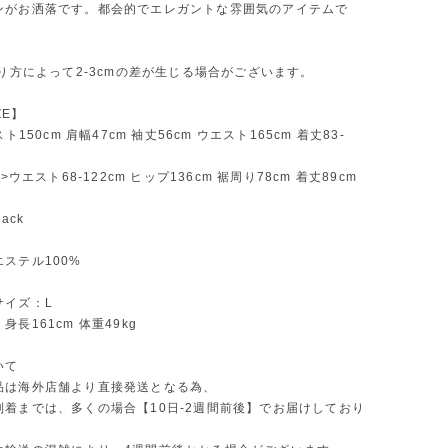
ンがお洒落です。都会的でエレガントな雰囲気のアイテムで
測り方によって2-3cmの差が生じる場合がございます。
ZE】
スト150cm 肩幅47cm 袖丈56cm ウエスト165cm 着丈83-
S>ウエスト68-122cm ヒップ136cm 裾周り78cm 着丈89cm
ack
ステル100%
サイズ：L
長161cm 体重49kg
いて
品は海外店舗より直接発送となる為、
到着までは、多くの場合【10日-2週間前後】でお届けしており