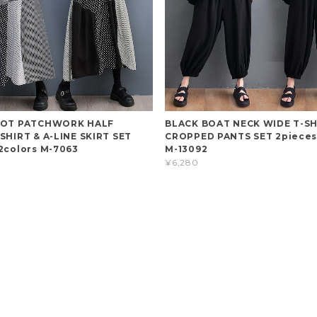
DOT PATCHWORK HALF
BLACK BOAT NECK WIDE T-SH
SHIRT & A-LINE SKIRT SET
CROPPED PANTS SET 2pieces 
2colors M-7063
M-13092
¥6,280