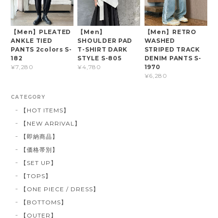
【Men】PLEATED
【Men】
【Men】RETRO
ANKLE TIED
SHOULDER PAD
WASHED
PANTS 2colors S-
T-SHIRT DARK
STRIPED TRACK
182
STYLE S-805
DENIM PANTS S-
1970
¥7,280
¥4,780
¥6,280
CATEGORY
【HOT ITEMS】
【NEW ARRIVAL】
【即納商品】
【価格帯別】
【SET UP】
【TOPS】
【ONE PIECE / DRESS】
【BOTTOMS】
【OUTER】