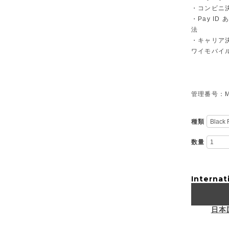
・コンビニ決
・Pay I
法
・キャリア決
ワイモバイ
管理番号：M-
種類
数量
Internat
日本