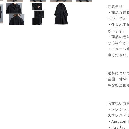
注意事項
・商品在庫
ので、予め
・仕入れ工
ざいます。
・商品の色
なる場合が
・イメージ
慮ください
送料につい
全国一律58
を含む全国
お支払い方
・クレジット
スプレス／ Di
・Amazon 
・PayPay