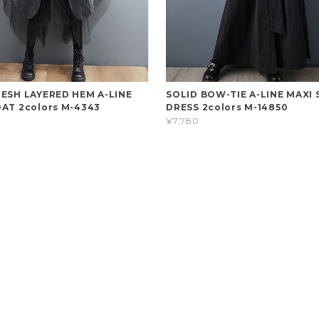
MESH LAYERED HEM A-LINE
SOLID BOW-TIE A-LINE MAXI 
OAT 2colors M-4343
DRESS 2colors M-14850
¥7,780