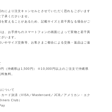
切れにより注文キャンセルとさせていただく恐れもございます
ご了承くださいませ。
場を変えることがあるため、記載サイズと若干異なる場合がご
味は、お手持ちのスマートフォンの画面によって実物と若干異
ございます。
違いやサイズ交換等、お客さまご都合による交換・返品はご遠
。
て
0円（沖縄県は1,500円） ※10,000円以上のご注文で沖縄県
送料無料。
法について
カード決済（VISA／Mastercard／JCB／アメリカン・エク
ners Club）
Pay