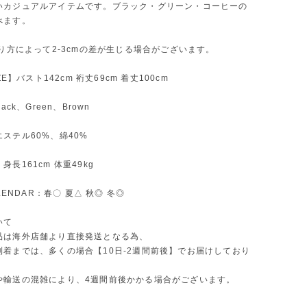
いカジュアルアイテムです。ブラック・グリーン・コーヒーの
べます。
測り方によって2-3cmの差が生じる場合がございます。
IZE】バスト142cm 裄丈69cm 着丈100cm
ack、Green、Brown
ステル60%、綿40%
長161cm 体重49kg
ALENDAR：春〇 夏△ 秋◎ 冬◎
いて
品は海外店舗より直接発送となる為、
到着までは、多くの場合【10日-2週間前後】でお届けしており
や輸送の混雑により、4週間前後かかる場合がございます。