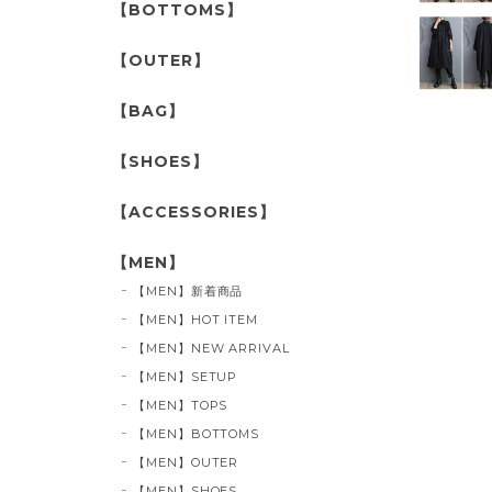
【BOTTOMS】
【OUTER】
【BAG】
【SHOES】
【ACCESSORIES】
【MEN】
【MEN】新着商品
【MEN】HOT ITEM
【MEN】NEW ARRIVAL
【MEN】SETUP
【MEN】TOPS
【MEN】BOTTOMS
【MEN】OUTER
【MEN】SHOES