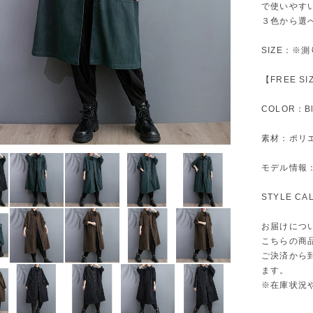
で使いやす
３色から選
SIZE：※
【FREE S
COLOR：Bl
素材：ポリエ
モデル情報：身
STYLE C
お届けにつ
こちらの商
ご決済から
ます。
※在庫状況