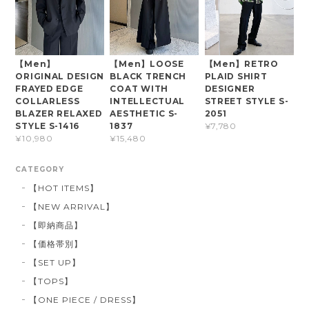
【Men】
【Men】LOOSE
【Men】RETRO
ORIGINAL DESIGN
BLACK TRENCH
PLAID SHIRT
FRAYED EDGE
COAT WITH
DESIGNER
COLLARLESS
INTELLECTUAL
STREET STYLE S-
BLAZER RELAXED
AESTHETIC S-
2051
STYLE S-1416
1837
¥7,780
¥10,980
¥15,480
CATEGORY
【HOT ITEMS】
【NEW ARRIVAL】
【即納商品】
【価格帯別】
【SET UP】
【TOPS】
【ONE PIECE / DRESS】