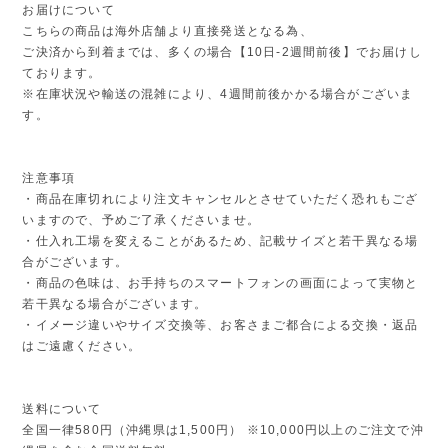
お届けについて
こちらの商品は海外店舗より直接発送となる為、
ご決済から到着までは、多くの場合【10日-2週間前後】でお届けし
ております。
※在庫状況や輸送の混雑により、4週間前後かかる場合がございま
す。
注意事項
・商品在庫切れにより注文キャンセルとさせていただく恐れもござ
いますので、予めご了承くださいませ。
・仕入れ工場を変えることがあるため、記載サイズと若干異なる場
合がございます。
・商品の色味は、お手持ちのスマートフォンの画面によって実物と
若干異なる場合がございます。
・イメージ違いやサイズ交換等、お客さまご都合による交換・返品
はご遠慮ください。
送料について
全国一律580円（沖縄県は1,500円） ※10,000円以上のご注文で沖