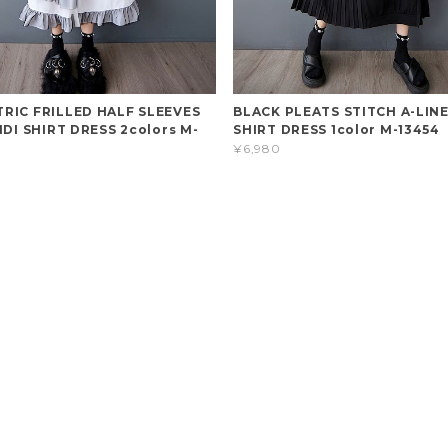
RIC FRILLED HALF SLEEVES
BLACK PLEATS STITCH A-LINE
IDI SHIRT DRESS 2colors M-
SHIRT DRESS 1color M-13454
¥6,980