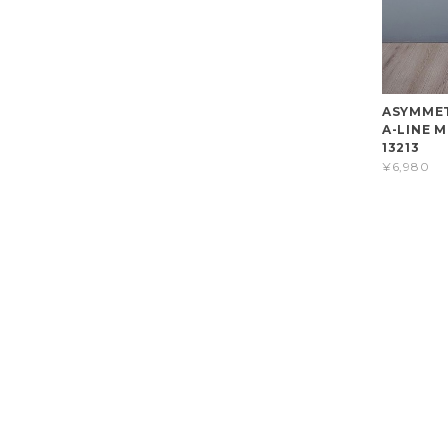
ASYMMET
A-LINE M
13213
¥6,980