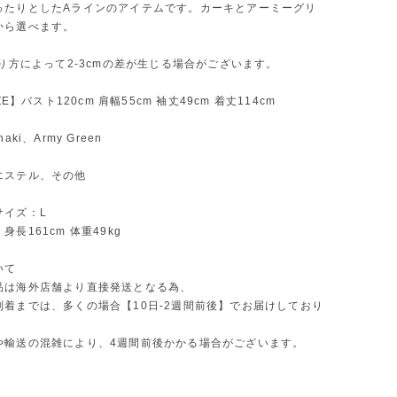
ったりとしたAラインのアイテムです。カーキとアーミーグリ
から選べます。
測り方によって2-3cmの差が生じる場合がございます。
IZE】バスト120cm 肩幅55cm 袖丈49cm 着丈114cm
aki、Army Green
エステル、その他
サイズ：L
長161cm 体重49kg
いて
品は海外店舗より直接発送となる為、
到着までは、多くの場合【10日-2週間前後】でお届けしており
や輸送の混雑により、4週間前後かかる場合がございます。