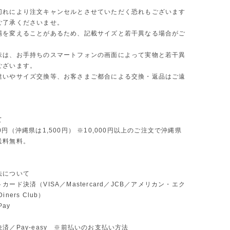
切れにより注文キャンセルとさせていただく恐れもございます
ご了承くださいませ。
場を変えることがあるため、記載サイズと若干異なる場合がご
味は、お手持ちのスマートフォンの画面によって実物と若干異
ございます。
違いやサイズ交換等、お客さまご都合による交換・返品はご遠
。
て
0円（沖縄県は1,500円） ※10,000円以上のご注文で沖縄県
送料無料。
法について
カード決済（VISA／Mastercard／JCB／アメリカン・エク
ners Club）
Pay
済／Pay-easy ※前払いのお支払い方法