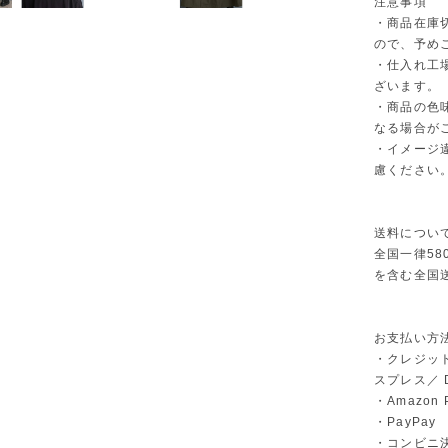
注意事項
・商品在庫
ので、予め
・仕入れ工
ざいます。
・商品の色
なる場合が
・イメージ
慮ください
送料につい
全国一律58
を含む全国
お支払い方
・クレジット
スプレス／ Di
・Amazon 
・PayPay
・コンビニ決