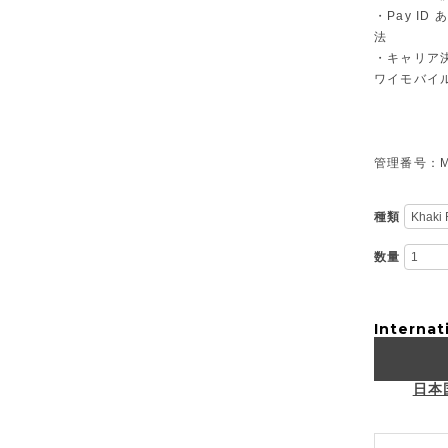
・Pay I
法
・キャリア決
ワイモバイ
管理番号：M-
種類
数量
Internat
日本