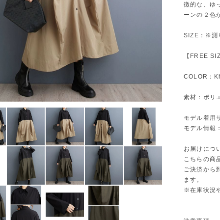
徴的な、ゆ
ーンの２色
SIZE：※
【FREE S
COLOR：Kh
素材：ポリ
モデル着用
モデル情報：身
お届けにつ
こちらの商
ご決済から
ます。
※在庫状況