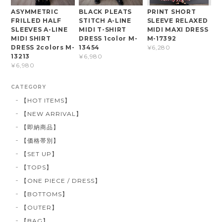
ASYMMETRIC
BLACK PLEATS
PRINT SHORT
FRILLED HALF
STITCH A-LINE
SLEEVE RELAXED
SLEEVES A-LINE
MIDI T-SHIRT
MIDI MAXI DRESS
MIDI SHIRT
DRESS 1color M-
M-17392
DRESS 2colors M-
13454
¥6,280
13213
¥6,980
¥6,980
CATEGORY
【HOT ITEMS】
【NEW ARRIVAL】
【即納商品】
【価格帯別】
【SET UP】
【TOPS】
【ONE PIECE / DRESS】
【BOTTOMS】
【OUTER】
【BAG】