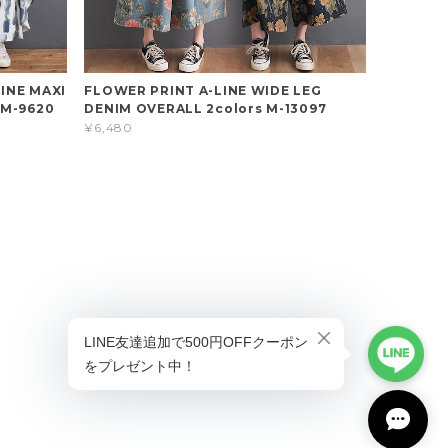
INE MAXI
FLOWER PRINT A-LINE WIDE LEG
 M-9620
DENIM OVERALL 2colors M-13097
¥6,480