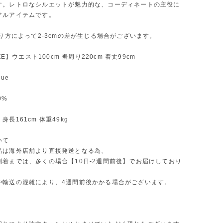
す。レトロなシルエットが魅力的な、コーディネートの主役に
アルアイテムです。
測り方によって2-3cmの差が生じる場合がございます。
IZE】ウエスト100cm 裾周り220cm 着丈99cm
ue
0%
長161cm 体重49kg
いて
品は海外店舗より直接発送となる為、
到着までは、多くの場合【10日-2週間前後】でお届けしており
や輸送の混雑により、4週間前後かかる場合がございます。