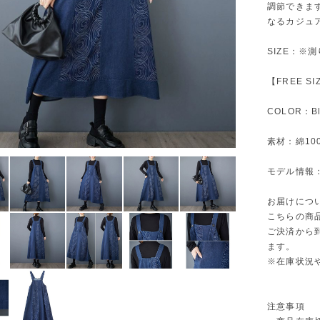
調節できま
なるカジュ
SIZE：※
【FREE S
COLOR：Bl
素材：綿10
モデル情報：身
お届けにつ
こちらの商
ご決済から
ます。
※在庫状況
注意事項