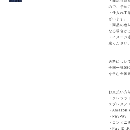
・商品在庫
ので、予め
・仕入れ工
ざいます。
・商品の色
なる場合が
・イメージ
慮ください
送料につい
全国一律58
を含む全国
お支払い方
・クレジット
スプレス／ Di
・Amazon 
・PayPay
・コンビニ決
・Pay I