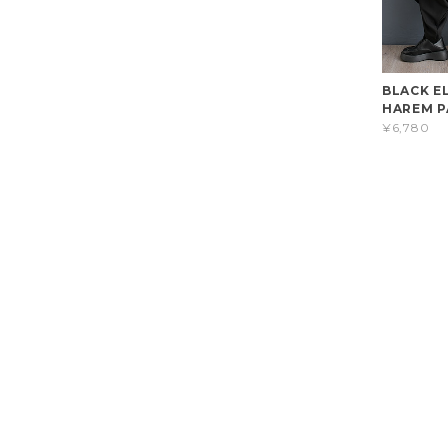
BLACK E
HAREM P
¥6,780