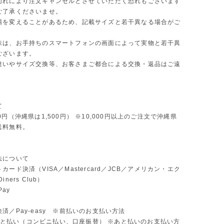
切れにより注文キャンセルとさせていただく恐れもございます
ご了承くださいませ。
場を変えることがあるため、記載サイズと若干異なる場合がご
味は、お手持ちのスマートフォンの画面によって実物と若干異
ございます。
違いやサイズ交換等、お客さまご都合による交換・返品はご遠
。
て
0円（沖縄県は1,500円） ※10,000円以上のご注文で沖縄県
送料無料。
法について
カード決済（VISA／Mastercard／JCB／アメリカン・エク
ners Club）
Pay
済／Pay-easy ※前払いのお支払い方法
D あと払い（コンビニ払い、口座振替） ※あと払いのお支払い方