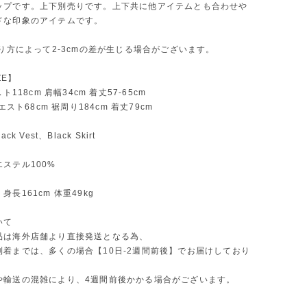
ップです。上下別売りです。上下共に他アイテムとも合わせや
ドな印象のアイテムです。
測り方によって2-3cmの差が生じる場合がございます。
ZE】
スト118cm 肩幅34cm 着丈57-65cm
ウエスト68cm 裾周り184cm 着丈79cm
ck Vest、Black Skirt
ステル100%
長161cm 体重49kg
いて
品は海外店舗より直接発送となる為、
到着までは、多くの場合【10日-2週間前後】でお届けしており
や輸送の混雑により、4週間前後かかる場合がございます。