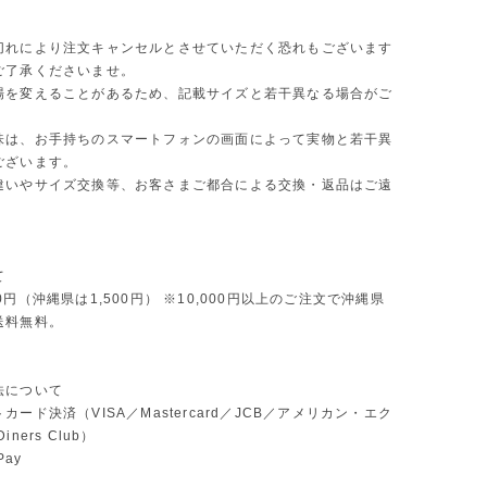
切れにより注文キャンセルとさせていただく恐れもございます
ご了承くださいませ。
場を変えることがあるため、記載サイズと若干異なる場合がご
味は、お手持ちのスマートフォンの画面によって実物と若干異
ございます。
違いやサイズ交換等、お客さまご都合による交換・返品はご遠
。
て
0円（沖縄県は1,500円） ※10,000円以上のご注文で沖縄県
送料無料。
法について
カード決済（VISA／Mastercard／JCB／アメリカン・エク
ners Club）
Pay