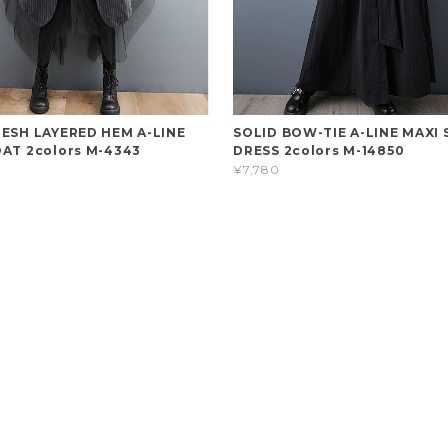
MESH LAYERED HEM A-LINE
SOLID BOW-TIE A-LINE MAXI 
OAT 2colors M-4343
DRESS 2colors M-14850
¥7,780