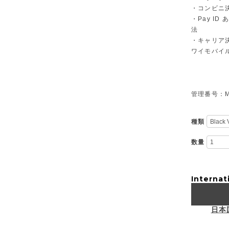
・コンビニ決
・Pay I
法
・キャリア決
ワイモバイ
管理番号：M-
種類
数量
Internat
日本