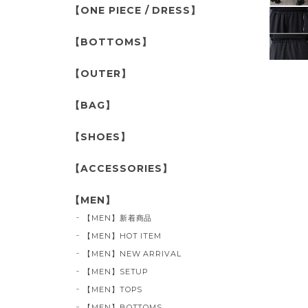
【ONE PIECE / DRESS】
【BOTTOMS】
【OUTER】
【BAG】
【SHOES】
【ACCESSORIES】
【MEN】
【MEN】新着商品
【MEN】HOT ITEM
【MEN】NEW ARRIVAL
【MEN】SETUP
【MEN】TOPS
【MEN】BOTTOMS