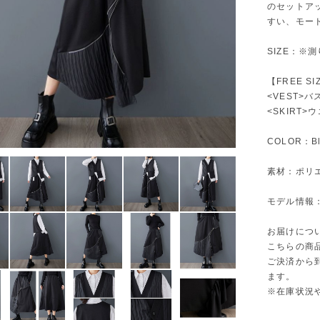
のセットア
すい、モー
SIZE：※
【FREE SI
<VEST>バ
<SKIRT>
COLOR：Bla
素材：ポリエ
モデル情報：身
お届けにつ
こちらの商
ご決済から
ます。
※在庫状況