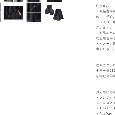
注意事項
・商品在庫
ので、予め
・仕入れ工
ざいます。
・商品の色
なる場合が
・イメージ
慮ください
送料につい
全国一律58
を含む全国
お支払い方
・クレジット
スプレス／ Di
・Amazon 
・PayPay