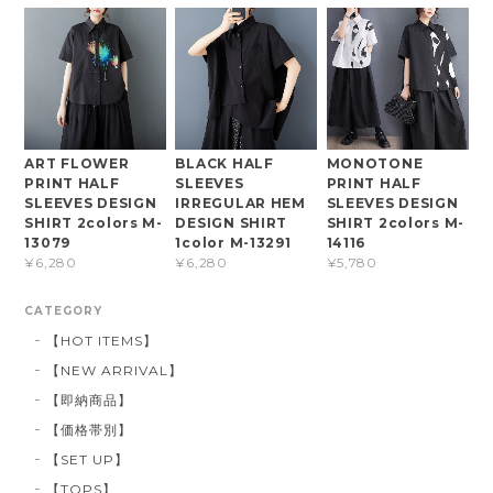
ART FLOWER
BLACK HALF
MONOTONE
PRINT HALF
SLEEVES
PRINT HALF
SLEEVES DESIGN
IRREGULAR HEM
SLEEVES DESIGN
SHIRT 2colors M-
DESIGN SHIRT
SHIRT 2colors M-
13079
1color M-13291
14116
¥6,280
¥6,280
¥5,780
CATEGORY
【HOT ITEMS】
【NEW ARRIVAL】
【即納商品】
【価格帯別】
【SET UP】
【TOPS】