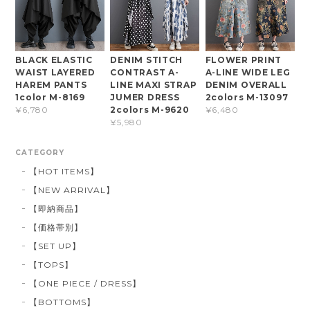
BLACK ELASTIC
DENIM STITCH
FLOWER PRINT
WAIST LAYERED
CONTRAST A-
A-LINE WIDE LEG
HAREM PANTS
LINE MAXI STRAP
DENIM OVERALL
1color M-8169
JUMER DRESS
2colors M-13097
2colors M-9620
¥6,780
¥6,480
¥5,980
CATEGORY
【HOT ITEMS】
【NEW ARRIVAL】
【即納商品】
【価格帯別】
【SET UP】
【TOPS】
【ONE PIECE / DRESS】
【BOTTOMS】