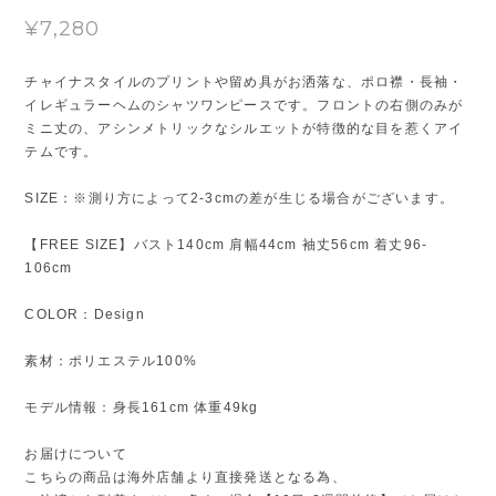
¥7,280
チャイナスタイルのプリントや留め具がお洒落な、ポロ襟・長袖・
イレギュラーヘムのシャツワンピースです。フロントの右側のみが
ミニ丈の、アシンメトリックなシルエットが特徴的な目を惹くアイ
テムです。
SIZE：※測り方によって2-3cmの差が生じる場合がございます。
【FREE SIZE】バスト140cm 肩幅44cm 袖丈56cm 着丈96-
106cm
COLOR：Design
素材：ポリエステル100%
モデル情報：身長161cm 体重49kg
お届けについて
こちらの商品は海外店舗より直接発送となる為、