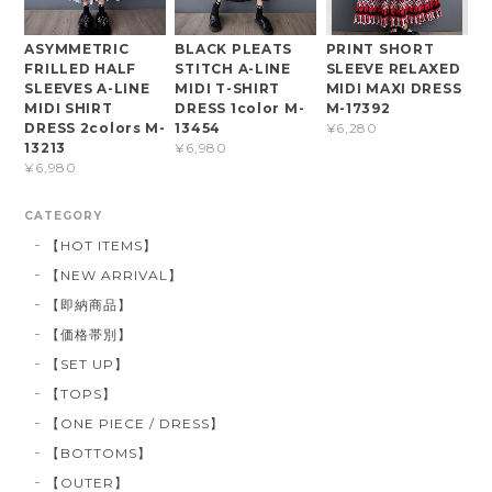
ASYMMETRIC
BLACK PLEATS
PRINT SHORT
FRILLED HALF
STITCH A-LINE
SLEEVE RELAXED
SLEEVES A-LINE
MIDI T-SHIRT
MIDI MAXI DRESS
MIDI SHIRT
DRESS 1color M-
M-17392
DRESS 2colors M-
13454
¥6,280
13213
¥6,980
¥6,980
CATEGORY
【HOT ITEMS】
【NEW ARRIVAL】
【即納商品】
【価格帯別】
【SET UP】
【TOPS】
【ONE PIECE / DRESS】
【BOTTOMS】
【OUTER】