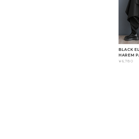
BLACK E
HAREM P
¥6,780