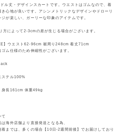
ミドル丈・デザインスカートです。ウエストはゴムなので、着
履き心地が良いです。アシンメトリックなデザインやドローリ
ンジが楽しい、ガーリーな印象のアイテムです。
測り方によって2-3cmの差が生じる場合がございます。
IZE】ウエスト62-96cm 裾周り248cm 着丈71cm
はゴム仕様のため伸縮性がございます。
ack
ステル100%
長161cm 体重49kg
いて
品は海外店舗より直接発送となる為、
到着までは、多くの場合【10日-2週間前後】でお届けしており