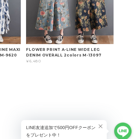
INE MAXI
FLOWER PRINT A-LINE WIDE LEG
 M-9620
DENIM OVERALL 2colors M-13097
¥6,480