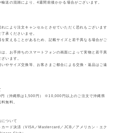
や輸送の混雑により、4週間前後かかる場合がございます。
切れにより注文キャンセルとさせていただく恐れもございます
ご了承くださいませ。
場を変えることがあるため、記載サイズと若干異なる場合がご
味は、お手持ちのスマートフォンの画面によって実物と若干異
ございます。
違いやサイズ交換等、お客さまご都合による交換・返品はご遠
。
て
0円（沖縄県は1,500円） ※10,000円以上のご注文で沖縄県
送料無料。
法について
カード決済（VISA／Mastercard／JCB／アメリカン・エク