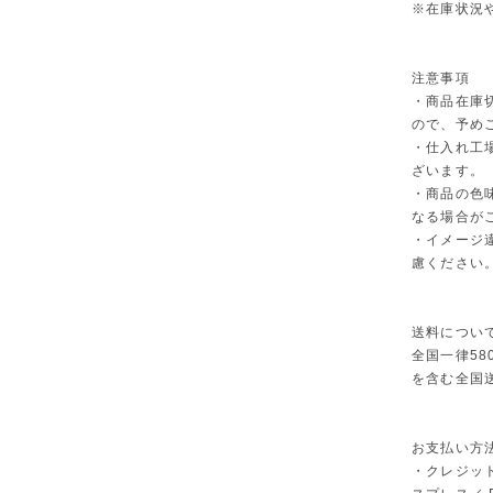
※在庫状況
注意事項
・商品在庫
ので、予め
・仕入れ工
ざいます。
・商品の色
なる場合が
・イメージ
慮ください
送料につい
全国一律58
を含む全国
お支払い方
・クレジット