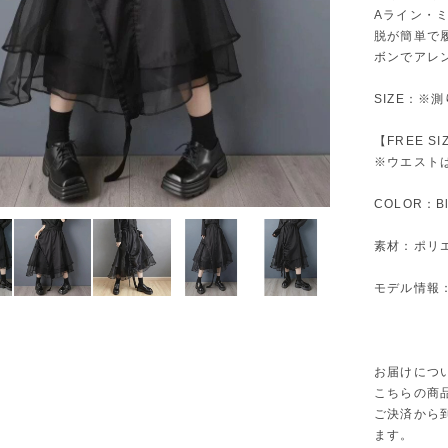
Aライン・
脱が簡単で
ボンでアレ
SIZE：※
【FREE S
※ウエスト
COLOR：Bl
素材：ポリエ
モデル情報：身
お届けにつ
こちらの商
ご決済から
ます。