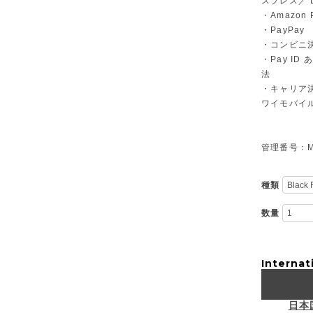
スプレス／ Di
・Amazon 
・PayPay
・コンビニ決
・Pay I
法
・キャリア決
ワイモバイ
管理番号：M-
種類
数量
Internat
日本