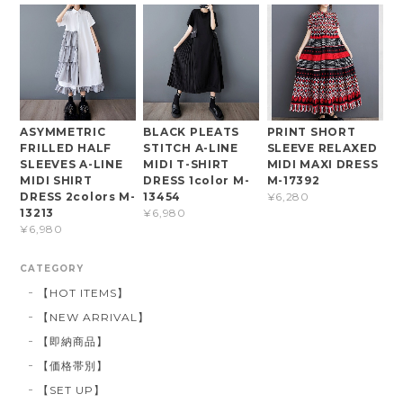
ASYMMETRIC
BLACK PLEATS
PRINT SHORT
FRILLED HALF
STITCH A-LINE
SLEEVE RELAXED
SLEEVES A-LINE
MIDI T-SHIRT
MIDI MAXI DRESS
MIDI SHIRT
DRESS 1color M-
M-17392
DRESS 2colors M-
13454
¥6,280
13213
¥6,980
¥6,980
CATEGORY
【HOT ITEMS】
【NEW ARRIVAL】
【即納商品】
【価格帯別】
【SET UP】