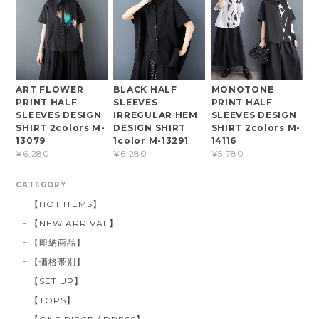
ART FLOWER
BLACK HALF
MONOTONE
PRINT HALF
SLEEVES
PRINT HALF
SLEEVES DESIGN
IRREGULAR HEM
SLEEVES DESIGN
SHIRT 2colors M-
DESIGN SHIRT
SHIRT 2colors M-
13079
1color M-13291
14116
¥6,280
¥6,280
¥5,780
CATEGORY
【HOT ITEMS】
【NEW ARRIVAL】
【即納商品】
【価格帯別】
【SET UP】
【TOPS】