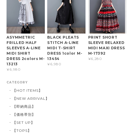
ASYMMETRIC
BLACK PLEATS
PRINT SHORT
FRILLED HALF
STITCH A-LINE
SLEEVE RELAXED
SLEEVES A-LINE
MIDI T-SHIRT
MIDI MAXI DRESS
MIDI SHIRT
DRESS 1color M-
M-17392
DRESS 2colors M-
13454
¥6,280
13213
¥6,980
¥6,980
CATEGORY
【HOT ITEMS】
【NEW ARRIVAL】
【即納商品】
【価格帯別】
【SET UP】
【TOPS】