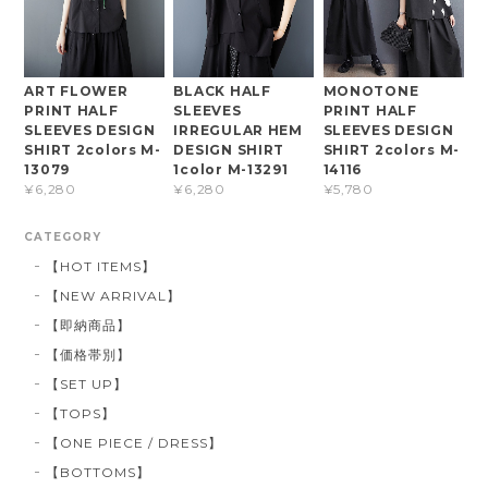
ART FLOWER
BLACK HALF
MONOTONE
PRINT HALF
SLEEVES
PRINT HALF
SLEEVES DESIGN
IRREGULAR HEM
SLEEVES DESIGN
SHIRT 2colors M-
DESIGN SHIRT
SHIRT 2colors M-
13079
1color M-13291
14116
¥6,280
¥6,280
¥5,780
CATEGORY
【HOT ITEMS】
【NEW ARRIVAL】
【即納商品】
【価格帯別】
【SET UP】
【TOPS】
【ONE PIECE / DRESS】
【BOTTOMS】